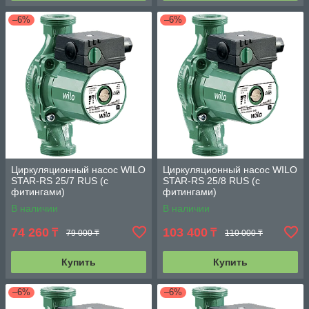
–6%
–6%
Циркуляционный насос WILO
Циркуляционный насос WILO
STAR-RS 25/7 RUS (с
STAR-RS 25/8 RUS (с
фитингами)
фитингами)
В наличии
В наличии
74 260
103 400
₸
₸
79 000 ₸
110 000 ₸
Купить
Купить
–6%
–6%