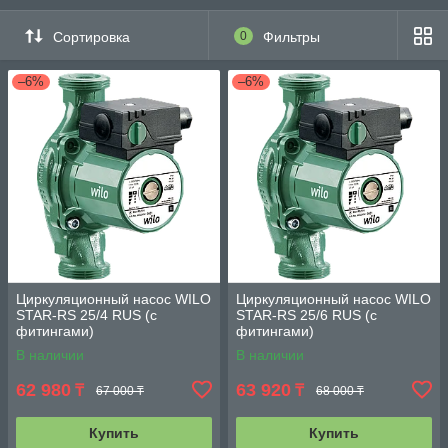
Сортировка
0
Фильтры
–6%
–6%
Циркуляционный насос WILO
Циркуляционный насос WILO
STAR-RS 25/4 RUS (с
STAR-RS 25/6 RUS (с
фитингами)
фитингами)
В наличии
В наличии
62 980
63 920
₸
₸
67 000 ₸
68 000 ₸
Купить
Купить