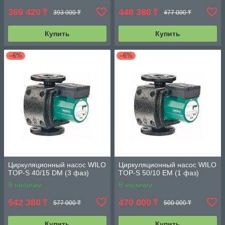
369 420
448 380
₸
₸
393 000 ₸
477 000 ₸
Купить
Купить
–6%
–6%
Циркуляционный насос WILO
Циркуляционный насос WILO
TOP-S 40/15 DM (3 фаз)
TOP-S 50/10 EM (1 фаз)
В наличии
В наличии
542 380
470 000
₸
₸
577 000 ₸
500 000 ₸
Купить
Купить