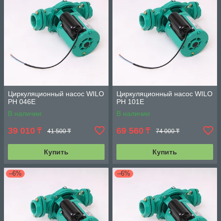
Циркуляционный насос WILO
Циркуляционный насос WILO
PH 046E
PH 101E
В наличии
В наличии
39 010
69 560
₸
₸
41 500 ₸
74 000 ₸
Купить
Купить
–6%
–6%