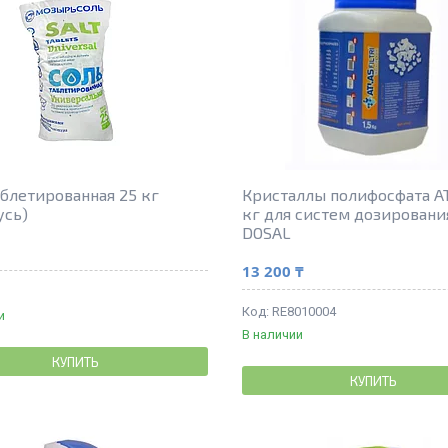
аблетированная 25 кг
Кристаллы полифосфата AT
усь)
кг для систем дозировани
DOSAL
13 200 ₸
RE8010004
и
В наличии
КУПИТЬ
КУПИТЬ