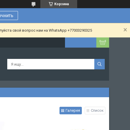
Корзина
очнить
алуйста свой вопрос нам на WhatsApp +77003290325
Галерея
Список