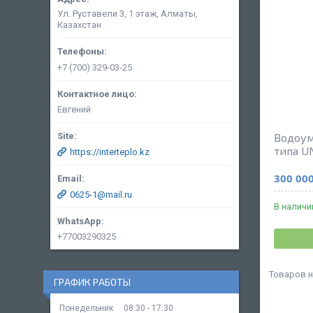
Ул. Руставели 3, 1 этаж, Алматы,
Казахстан
+7 (700) 329-03-25
Евгений
Водоум
типа U
https://interteplo.kz
300 000
0625-1@mail.ru
В наличи
+77003290325
ГРАФИК РАБОТЫ
Понедельник
08:30
17:30