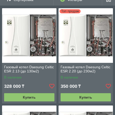
Котлы Celtic пользуются неизменным спросом благодаря
надежности, эффективности и оптимальному соотношению
цена – качество.
Топ продаж
Газовый котел Daesung Celtic
Газовый котел Daesung Celtic
ESR 2.13 (до 130м2)
ESR 2.20 (до 230м2)
В наличии
В наличии
328 000
350 000
₸
₸
Купить
Купить