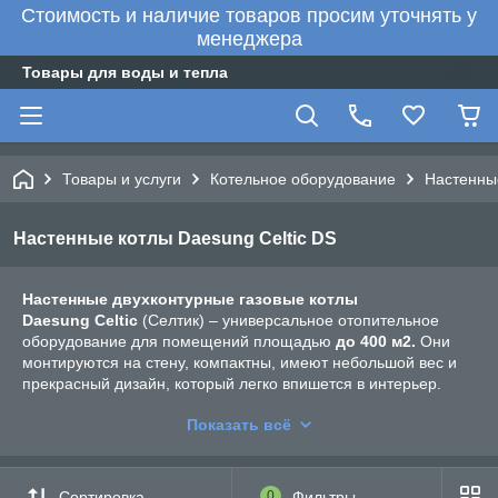
Стоимость и наличие товаров просим уточнять у
менеджера
Товары для воды и тепла
Товары и услуги
Котельное оборудование
Настенны
Настенные котлы Daesung Celtic DS
Настенные двухконтурные газовые котлы
Daesung Celtic
(Селтик) – универсальное отопительное
оборудование для помещений площадью
до 400 м2.
Они
монтируются на стену, компактны, имеют небольшой вес и
прекрасный дизайн, который легко впишется в интерьер.
Котлы Celtic работают
бесшумно
. Имеют пульт управления и
Показать всё
многоступенчатую автоматизированную систему
безопасности. Работают на природном или сжиженном газе
(пропане).
Сортировка
0
Фильтры