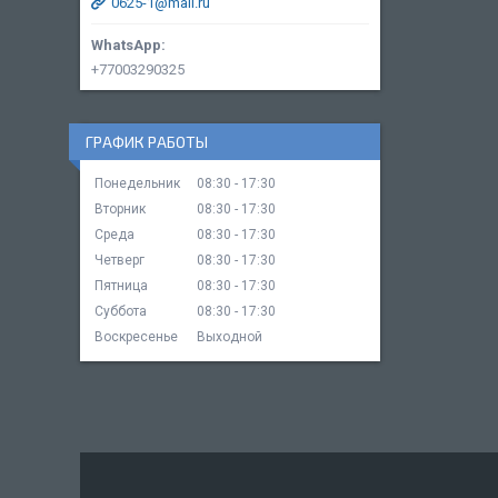
0625-1@mail.ru
+77003290325
ГРАФИК РАБОТЫ
Понедельник
08:30
17:30
Вторник
08:30
17:30
Среда
08:30
17:30
Четверг
08:30
17:30
Пятница
08:30
17:30
Суббота
08:30
17:30
Воскресенье
Выходной