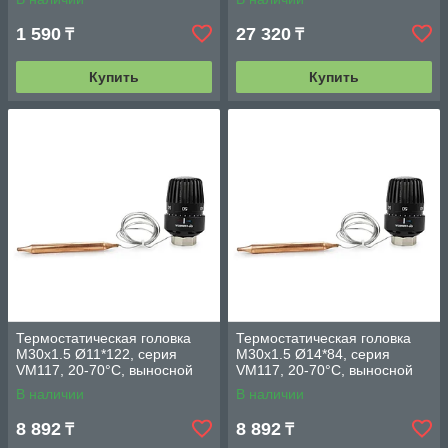
1 590
27 320
₸
₸
Купить
Купить
Термостатическая головка
Термостатическая головка
M30х1.5 Ø11*122, серия
M30х1.5 Ø14*84, серия
VM117, 20-70°С, выносной
VM117, 20-70°С, выносной
датчик, черная, Varmega
датчик, черная, Varmega
В наличии
В наличии
8 892
8 892
₸
₸