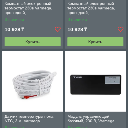
Комнатный электронный
Комнатный электронный
термостат 230в Varmega,
термостат 230в Varmega,
проводной,
проводной,
программируемый, белый
программируемый, черный
В наличии
В наличии
10 928
10 928
₸
₸
Купить
Купить
Датчик температуры пола
Модуль управляющий
NTC, 3 м, Varmega
базовый, 230 В, Varmega
В наличии
В наличии