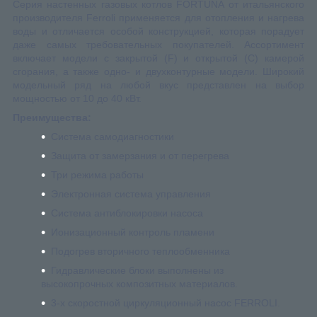
Серия настенных газовых котлов FORTUNA от итальянского
производителя Ferroli применяется для отопления и нагрева
воды и отличается особой конструкцией, которая порадует
даже самых требовательных покупателей. Ассортимент
включает модели с закрытой (F) и открытой (C) камерой
сгорания, а также одно- и двухконтурные модели. Широкий
модельный ряд на любой вкус представлен на выбор
мощностью от 10 до 40 кВт.
Преимущества:
Система самодиагностики
Защита от замерзания и от перегрева
Три режима работы
Электронная система управления
Система антиблокировки насоса
Ионизационный контроль пламени
Подогрев вторичного теплообменника
Гидравлические блоки выполнены из
высокопрочных композитных материалов.
3-х скоростной циркуляционный насос FERROLI.