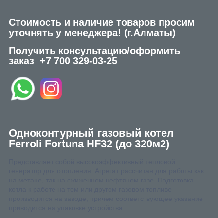
Стоимость и наличие товаров просим
уточнять у менеджера!
(г.Алматы)
Получить консультацию/оформить
заказ
+7 700 329-03-25
Одноконтурный газовый котел
Ferroli Fortuna HF32 (до 320м2)
Представляет собой высокоэффективный тепловой
генератор для отопления. Агрегат рассчитан для работы как
на метане, так на сжиженном нефтяном газе. Подготовка
котла к работе на том или другом газовом топливе
производится на заводе, причем соответствующее указание
приводится на упаковке устройства.