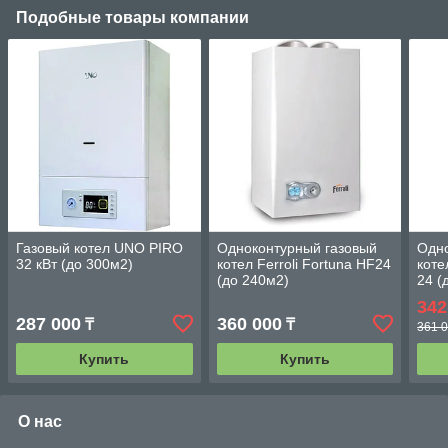
Подобные товары компании
Газовый котел UNO PIRO
Одноконтурный газовый
Одно
32 кВт (до 300м2)
котел Ferroli Fortuna HF24
коте
(до 240м2)
24 (
дым
342
287 000
360 000
₸
₸
361 0
Купить
Купить
О нас