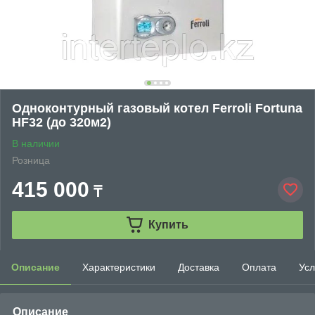
Одноконтурный газовый котел Ferroli Fortuna
HF32 (до 320м2)
В наличии
Розница
415 000
₸
Купить
Описание
Характеристики
Доставка
Оплата
Усл
Описание