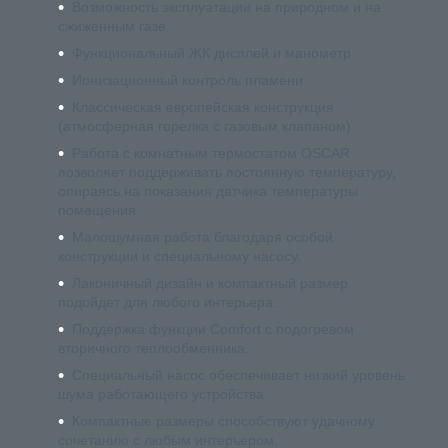
Возможность эксплуатации на природном и на
сжиженным газе.
Функциональный ЖК дисплей и манометр
Ионизационный контроль пламени
Классическая европейская конструкция
(атмосферная горелка с газовым клапаном).
Работа с комнатным термостатом OSCAR
позволяет поддерживать постоянную температуру,
опираясь на показания датчика температуры
помещения.
Малошумная работа благодаря особой
конструкции и специальному насосу.
Лаконичный дизайн и компактный размер
подойдет для любого интерьера.
Поддержка функции Comfort с подогревом
вторичного теплообменника.
Специальный насос обеспечивает низкий уровень
шума работающего устройства.
Компактные размеры способствуют удачному
сочетанию с любым интерьером.