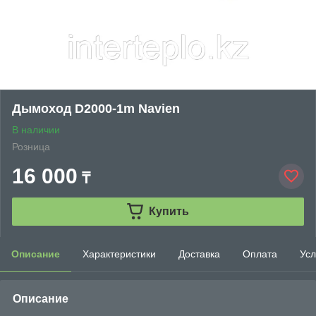
Дымоход D2000-1m Navien
В наличии
Розница
16 000
₸
Купить
Описание
Характеристики
Доставка
Оплата
Усл
Описание