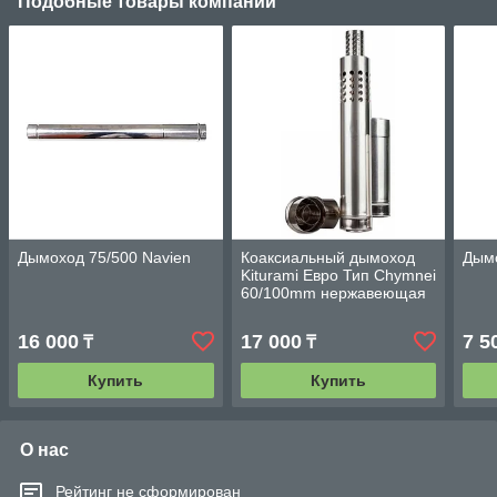
Подобные товары компании
Дымоход 75/500 Navien
Коаксиальный дымоход
Дымо
Kiturami Евро Тип Chymnei
60/100mm нержавеющая
сталь
16 000
17 000
7 5
₸
₸
Купить
Купить
О нас
Рейтинг не сформирован