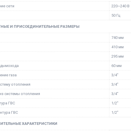
ие сети
220~240 В
50 Гц
ТНЫЕ И ПРИСОЕДИНИТЕЛЬНЫЕ РАЗМЕРЫ
740 мм
410 мм
295 мм
 дымохода
60 мм
ние газа
3/4"
истему отопления
3/4"
из системы отопления
3/4"
тура ГВС
1/2"
нтура ГВС
1/2"
ИТЕЛЬНЫЕ ХАРАКТЕРИСТИКИ