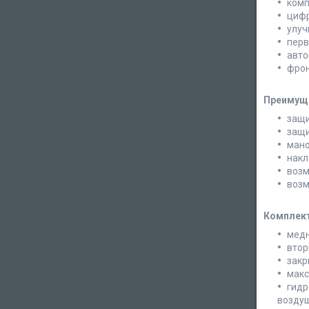
комп
цифр
улуч
перв
авто
фрон
Преимущ
защи
защи
мано
накл
возм
возм
Комплек
медн
втор
закр
макс
гидр
воздуш