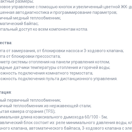
актные размеры;
овое управление с помощью кнопок и увеличенный цветной ЖК-ди
шенная автодиагностика и программирование параметров;
ичный медный теплообменник;
матический байпас;
тальный доступ ко всем компонентам котла.
ества
:
та от замерзания, от блокировки насоса и 3-ходового клапана;
та от блокировки прессостата;
метр системы отопления на панели управления котлом;
адные датчики температуры отопления и горячей воды;
ожность подключения комнатного термостата;
ожность подключения пульта дистанционного управления.
тация
:
ый первичный теплообменник;
ичный теплообменник из нержавеющей стали;
ытая камера сгорания (TFS);
имальная длина коаксиального дымохода 60/100 - 5м;
авлический блок состоит из: реле минимального давления воды, к
ного клапана, автоматического байпаса, 3-ходового клапана с эл