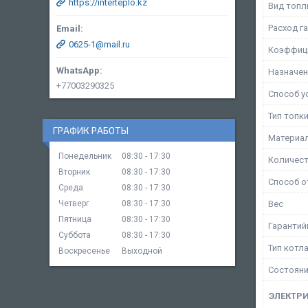
https://interteplo.kz
Вид топл
Расход г
0625-1@mail.ru
Коэффици
Назначен
+77003290325
Способ у
Тип топк
ГРАФИК РАБОТЫ
Материал
Понедельник
08:30
17:30
Количес
Вторник
08:30
17:30
Способ о
Среда
08:30
17:30
Вес
Четверг
08:30
17:30
Пятница
08:30
17:30
Гарантий
Суббота
08:30
17:30
Тип котл
Воскресенье
Выходной
Состоян
ЭЛЕКТР