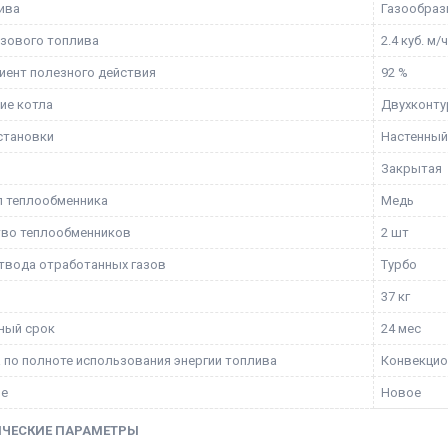
ива
Газообраз
азового топлива
2.4 куб. м/
ент полезного действия
92 %
ие котла
Двухконт
становки
Настенный
и
Закрытая
 теплообменника
Медь
тво теплообменников
2 шт
твода отработанных газов
Турбо
37 кг
ный срок
24 мес
а по полноте использования энергии топлива
Конвекци
ие
Новое
ИЧЕСКИЕ ПАРАМЕТРЫ