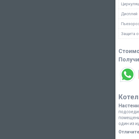
Циркуляц
Дисплей
Пьезоро
Защита о
Стоимо
Получи
Котел
Настенн
подсоеди
помещение
один из 
Отличите