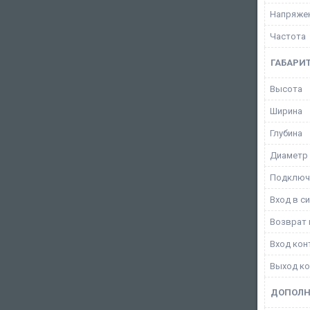
Напряжен
Частота
ГАБАРИ
Высота
Ширина
Глубина
Диаметр
Подключе
Вход в с
Возврат 
Вход кон
Выход ко
ДОПОЛН