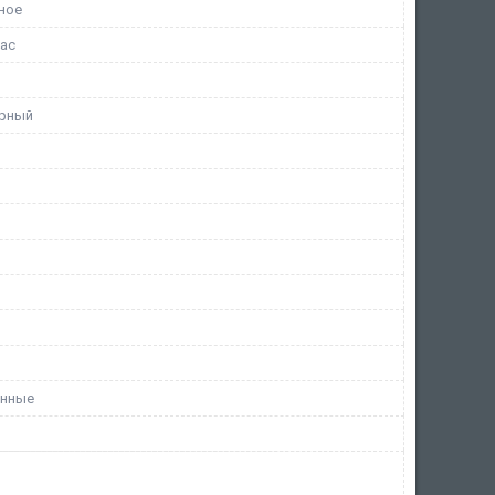
ное
час
урный
онные