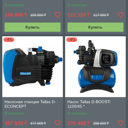
В наличии
В наличии
100 800
112 320
₸
₸
105 000 ₸
117 000 ₸
Купить
Купить
–4%
–4%
Насосная станция Tallas D-
Насос Tallas D-BOOSTi
ECONCEPT
1100/45 *
В наличии
В наличии
457 920
276 480
₸
₸
477 000 ₸
288 000 ₸