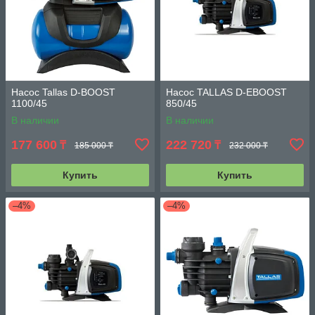
Насос Tallas D-BOOST
Насос TALLAS D-EBOOST
1100/45
850/45
В наличии
В наличии
177 600
222 720
₸
₸
185 000 ₸
232 000 ₸
Купить
Купить
–4%
–4%