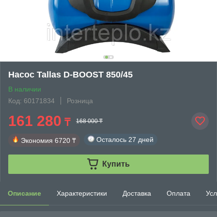
Насос Tallas D-BOOST 850/45
В наличии
Код: 60171834
Розница
161 280
₸
168 000 ₸
Осталось
27 дней
Экономия
6720 ₸
Купить
Описание
Характеристики
Доставка
Оплата
Усл