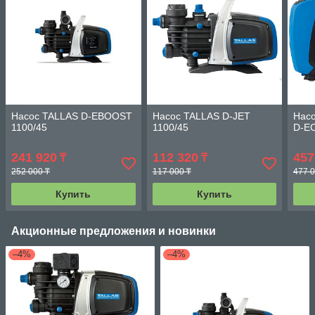
Насос TALLAS D-EBOOST
Насос TALLAS D-JET
Насо
1100/45
1100/45
D-E
241 920
112 320
457
₸
₸
252 000 ₸
117 000 ₸
477 0
Купить
Купить
Акционные предложения и новинки
–4%
–4%