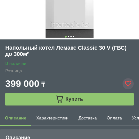
Напольный котел Лемакс Classic 30 V (ГВС)
до 300м²
В наличии
Розница
399 000
₸
Купить
Описание
Характеристики
Доставка
Оплата
Усл
Описание