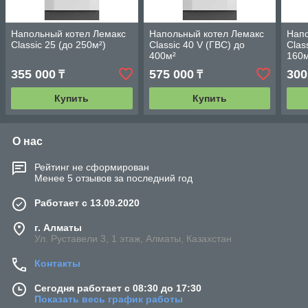
Напольный котел Лемакс
Напольный котел Лемакс
Напо
Classic 25 (до 250м²)
Classic 40 V (ГВС) до
Clas
400м²
160
355 000
575 000
300
₸
₸
Купить
Купить
О нас
Рейтинг не сформирован
Менее 5 отзывов за последний год
Работает с 13.09.2020
г. Алматы
Ул. Руставели 3, 1 этаж, Алматы, Казахстан
Контакты
Сегодня работает с 08:30 до 17:30
Показать весь график работы