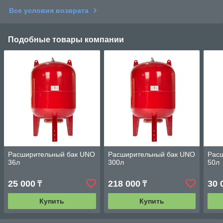
Все условия возврата
Подобные товары компании
Расширительный бак UNO
Расширительный бак UNO
Рас
36л
300л
50л
25 000
218 000
30 
₸
₸
Купить
Купить