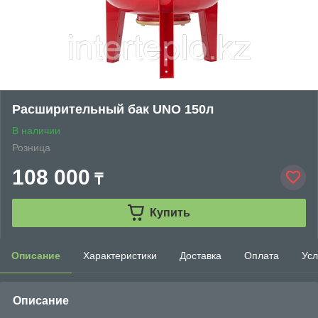
Расширительный бак UNO 150л
В наличии
Розница
108 000
₸
Купить
Описание
Характеристики
Доставка
Оплата
Усл
Описание