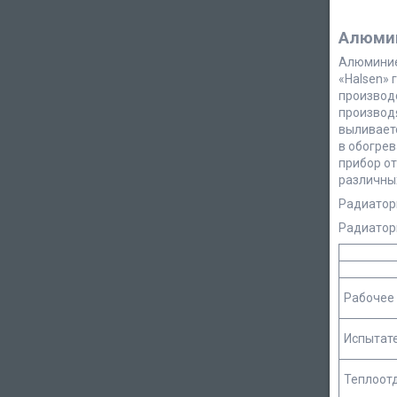
Алюмин
Алюминие
«Halsen» 
производ
производ
выливаетс
в обогре
прибор от
различных
Радиаторы
Радиаторы
Рабочее 
Испытате
Теплоотд