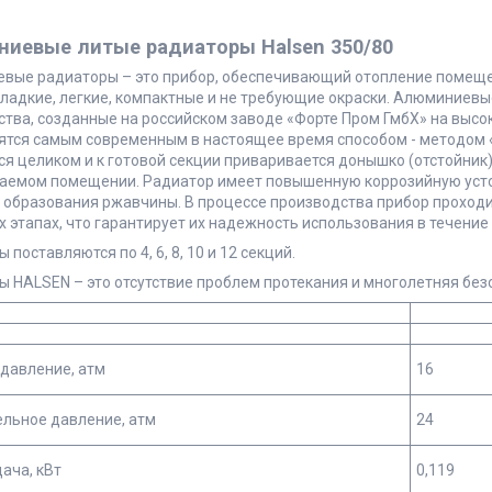
иевые литые радиаторы Halsen 350/80
вые радиаторы – это прибор, обеспечивающий отопление помеще
гладкие, легкие, компактные и не требующие окраски. Алюминиев
ства, созданные на российском заводе «Форте Пром ГмбХ» на выс
ятся самым современным в настоящее время способом - методом 
я целиком и к готовой секции приваривается донышко (отстойник
ваемом помещении. Радиатор имеет повышенную коррозийную усто
 образования ржавчины. В процессе производства прибор проходи
 этапах, что гарантирует их надежность использования в течение 
 поставляются по 4, 6, 8, 10 и 12 секций.
 HALSEN – это отсутствие проблем протекания и многолетняя без
давление, атм
16
льное давление, атм
24
ача, кВт
0,119