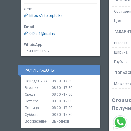
ОСНОВН
Состоян
https://interteplo.kz
Цвет
ГАБАРИ
0625-1@mail.ru
Высота
+77003290325
Ширина
Глубина
ГРАФИК РАБОТЫ
ПОЛЬЗО
Понедельник
08:30
17:30
Межосев
Вторник
08:30
17:30
Среда
08:30
17:30
Стоимо
Четверг
08:30
17:30
Получи
Пятница
08:30
17:30
Суббота
08:30
17:30
Воскресенье
Выходной