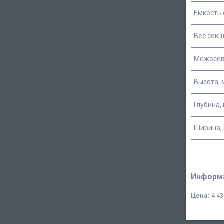
Емкость 
Вес секц
Межосев
Высота, 
Глубина,
Ширина,
Информа
Цена:
4 43