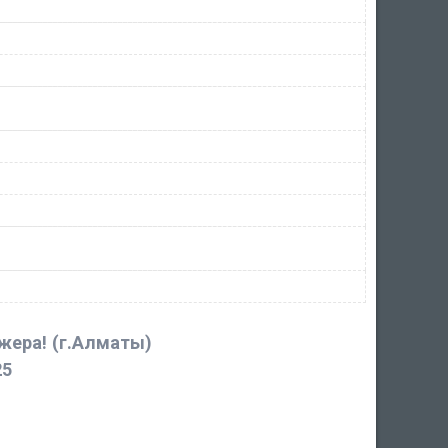
джера!
(г.Алматы)
25