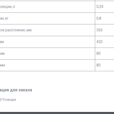
секции, л
0,24
ии, кг
0,8
ое расстояние, мм
350
мм
420
 мм
80
 мм
80
ция для заказа
0 ₸/секция