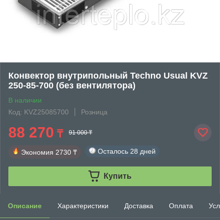
Конвектор внутрипольный Techno Usual KVZ
250-85-700 (без вентилятора)
В наличии
Код: KVZ25085700
Розница
88 270
₸
91 000 ₸
Осталось
28 дней
Экономия
2730 ₸
Купить
Описание
Характеристики
Доставка
Оплата
Усл