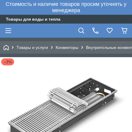
Стоимость и наличие товаров просим уточнять у
менеджера
Товары для воды и тепла
Товары и услуги
Конвекторы
Внутрипольные конвект
–3%