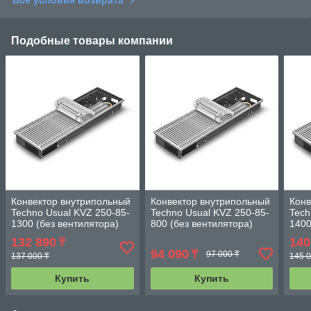
Все условия возврата
Подобные товары компании
Конвектор внутрипольный
Конвектор внутрипольный
Конв
Techno Usual KVZ 250-85-
Techno Usual KVZ 250-85-
Tech
1300 (без вентилятора)
800 (без вентилятора)
1400
132 890
140
₸
94 090
₸
97 000 ₸
137 000 ₸
145 0
Купить
Купить