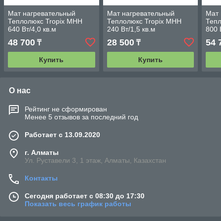
Мат нагревательный
Мат нагревательный
Мат 
Теплолюкс Tropix МНН
Теплолюкс Tropix МНН
Тепл
640 Вт/4,0 кв.м
240 Вт/1,5 кв.м
800 
48 700
28 500
54 
₸
₸
Купить
Купить
О нас
Рейтинг не сформирован
Менее 5 отзывов за последний год
Работает с 13.09.2020
г. Алматы
Ул. Руставели 3, 1 этаж, Алматы, Казахстан
Контакты
Сегодня работает с 08:30 до 17:30
Показать весь график работы