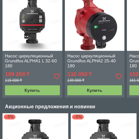
Насос циркуляционный
Насос циркуляционный
Нас
Grundfos ALPHA1 L 32-60
Grundfos ALPHA2 25-40
Grun
180
180
180
109 250
132 050
152
₸
₸
115 000 ₸
139 000 ₸
161 0
Купить
Купить
Акционные предложения и новинки
–5%
–5%