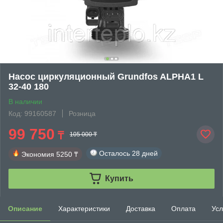
Насос циркуляционный Grundfos ALPHA1 L
32-40 180
В наличии
Код: 99160587
Розница
99 750
₸
105 000 ₸
Осталось
28 дней
Экономия
5250 ₸
Купить
Описание
Характеристики
Доставка
Оплата
Усл