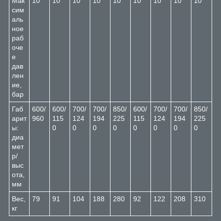
Мак
10
10
10
10
10
10
10
10
10
сим
аль
ное
раб
оче
е
дав
лен
ие,
бар
Габ
600/
600/
700/
700/
850/
600/
700/
700/
850/
арит
960
115
124
194
225
115
124
194
225
ы:
0
0
0
0
0
0
0
0
диа
мет
р/
выс
ота,
мм
Вес,
79
91
104
188
280
92
122
208
310
кг