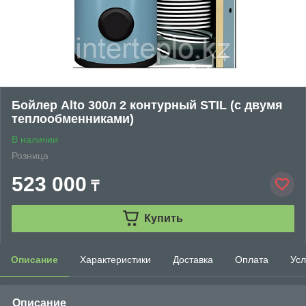
Бойлер Alto 300л 2 контурный STIL (с двумя
теплообменниками)
В наличии
Розница
523 000
₸
Купить
Описание
Характеристики
Доставка
Оплата
Усл
Описание