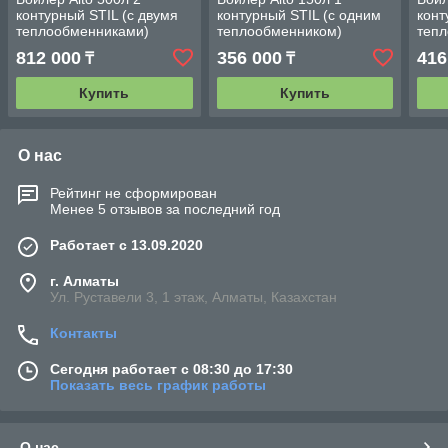
контурный STIL (с двумя
контурный STIL (с одним
конт
теплообменниками)
теплообменником)
теп
812 000
356 000
416
₸
₸
Купить
Купить
О нас
Рейтинг не сформирован
Менее 5 отзывов за последний год
Работает с 13.09.2020
г. Алматы
Ул. Руставели 3, 1 этаж, Алматы, Казахстан
Контакты
Сегодня работает с 08:30 до 17:30
Показать весь график работы
О нас