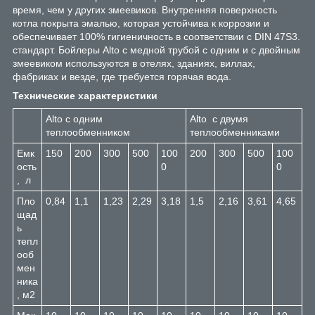
время, чем у других змеевиков. Внутренняя поверхность
котла покрыта эмалью, которая устойчива к коррозии и
обеспечивает 100% гигиеничность в соответствии с DIN 47S3.
стандарт. Бойлеры Alto с медной трубой с одним и с двойным
змеевиком используются в отелях, зданиях, виллах,
фабриках и везде, где требуется горячая вода.
Технические характеристики
Alto с одним
Alto с двумя
теплообменником
теплообменниками
Емк
150
200
300
500
100
200
300
500
100
ость
0
0
, л
Пло
0,84
1,1
1,23
2,29
3,18
1,5
2,16
3,61
4,65
щад
ь
тепл
ооб
мен
ника
, м2