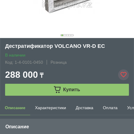
Дестратификатор VOLCANO VR-D EC
В наличии
Код: 1-4-0101-0450
Розница
288 000
₸
Купить
Описание
Характеристики
Доставка
Оплата
Усл
Описание