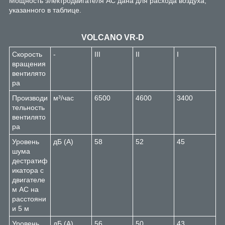
Мощность электродвигателя AC дана для расхода воздуха,
указанного в таблице.
VOLCANO VR-D
Скорость
-
III
II
I
вращения
вентилято
ра
Производи
м³/час
6500
4600
3400
тельность
вентилято
ра
Уровень
дБ (А)
58
52
45
шума
дестратиф
икатора с
двигателе
м AC на
расстояни
и 5 м
Уровень
дБ (А)
56
50
43