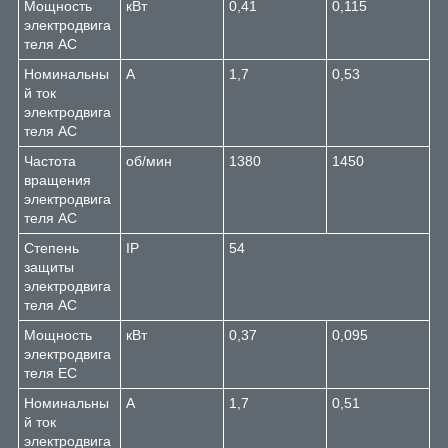
Мощность
кВт
0,41
0,115
электродвига
теля AC
Номинальны
A
1,7
0,53
й ток
электродвига
теля AC
Частота
об/мин
1380
1450
вращения
электродвига
теля AC
Степень
IP
54
защиты
электродвига
теля AC
Мощность
кВт
0,37
0,095
электродвига
теля EC
Номинальны
A
1,7
0,51
й ток
электродвига