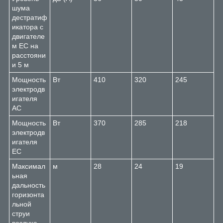
шума
дестратиф
икатора с
двигателе
м EC на
расстояни
и 5 м
Мощность
Вт
410
320
245
электродв
игателя
AC
Мощность
Вт
370
285
218
электродв
игателя
EC
Максимал
м
28
24
19
ьная
дальность
горизонта
льной
струи
воздуха