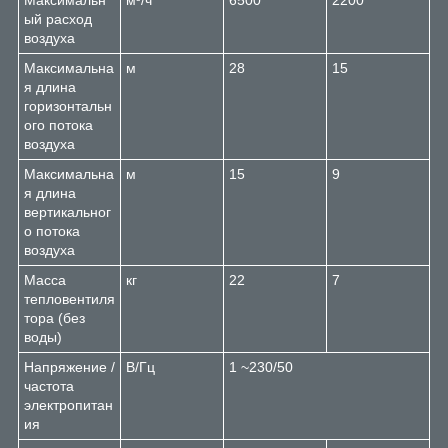
Максимальн
м³/ч
6500
2200
ый расход
воздуха
Максимальна
м
28
15
я длина
горизонтальн
ого потока
воздуха
Максимальна
м
15
9
я длина
вертикальног
о потока
воздуха
Масса
кг
22
7
тепловентиля
тора (без
воды)
Напряжение /
В/Гц
1 ~230/50
частота
электропитан
ия