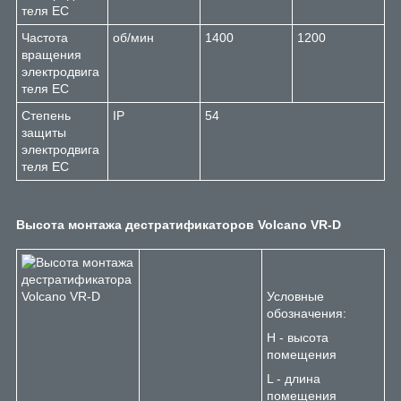
теля EC
Частота
об/мин
1400
1200
вращения
электродвига
теля EC
Степень
IP
54
защиты
электродвига
теля EC
Высота монтажа дестратификаторов Volcano VR-D
Условные
обозначения:
Н - высота
помещения
L - длина
помещения