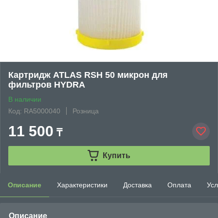
Картридж ATLAS RSH 50 микрон для
фильтров HYDRA
В наличии
Код: RA5000040
Розница
11 500
₸
Купить
Описание
Характеристики
Доставка
Оплата
Усл
Описание