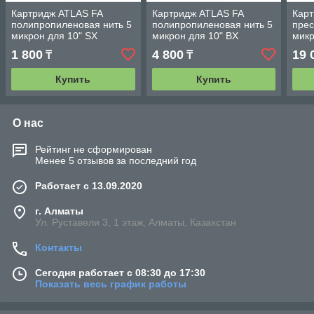
Картридж ATLAS FA
Картридж ATLAS FA
Кар
полипропиленовая нить 5
полипропиленовая нить 5
прес
микрон для 10" SX
микрон для 10" BX
микр
1 800
4 800
19 
₸
₸
Купить
Купить
О нас
Рейтинг не сформирован
Менее 5 отзывов за последний год
Работает с 13.09.2020
г. Алматы
Ул. Руставели 3, 1 этаж, Алматы, Казахстан
Контакты
Сегодня работает с 08:30 до 17:30
Показать весь график работы