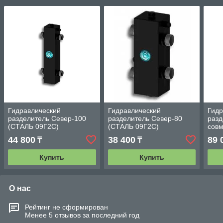
Гидравлический
Гидравлический
Гидр
разделитель Север-100
разделитель Север-80
разд
(СТАЛЬ 09Г2С)
(СТАЛЬ 09Г2С)
сов
колл
44 800
38 400
89 
₸
₸
Комп
Купить
Купить
О нас
Рейтинг не сформирован
Менее 5 отзывов за последний год