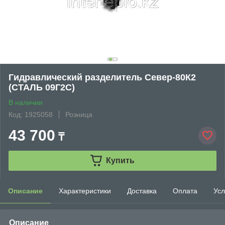
Гидравлический разделитель Север-80К2
(СТАЛЬ 09Г2С)
В наличии
Код: 1925058
Розница
43 700
₸
Купить
Описание
Характеристики
Доставка
Оплата
Усл
Описание