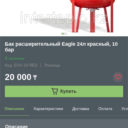
Бак расширительный Eagle 24л красный, 10
бар
В наличии
Код: EGV 24 RED
Розница
20 000
₸
Купить
Описание
Характеристики
Доставка
Оплата
Усл
Описание