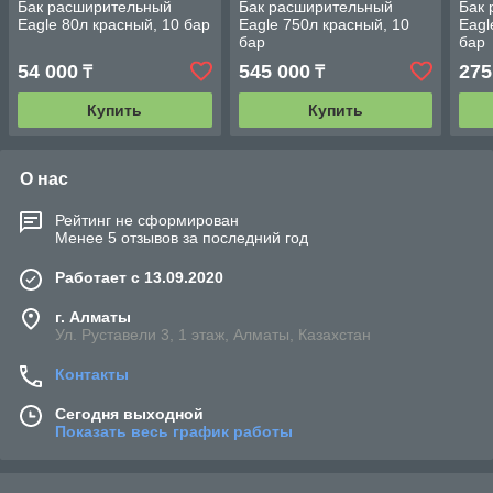
Бак расширительный
Бак расширительный
Бак
Eagle 80л красный, 10 бар
Eagle 750л красный, 10
Eagl
бар
бар
54 000
545 000
275
₸
₸
Купить
Купить
О нас
Рейтинг не сформирован
Менее 5 отзывов за последний год
Работает с 13.09.2020
г. Алматы
Ул. Руставели 3, 1 этаж, Алматы, Казахстан
Контакты
Сегодня выходной
Показать весь график работы