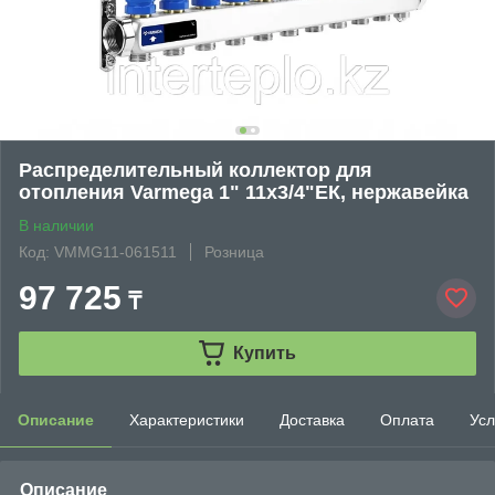
Распределительный коллектор для
отопления Varmega 1" 11х3/4"ЕК, нержавейка
В наличии
Код: VMMG11-061511
Розница
97 725
₸
Купить
Описание
Характеристики
Доставка
Оплата
Усл
Описание