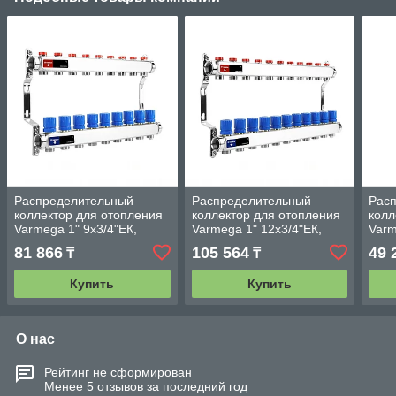
Распределительный
Распределительный
Рас
коллектор для отопления
коллектор для отопления
колл
Varmega 1" 9х3/4"ЕК,
Varmega 1" 12х3/4"ЕК,
Varm
нержавейка
нержавейка
нер
81 866
105 564
49 
₸
₸
Купить
Купить
О нас
Рейтинг не сформирован
Менее 5 отзывов за последний год