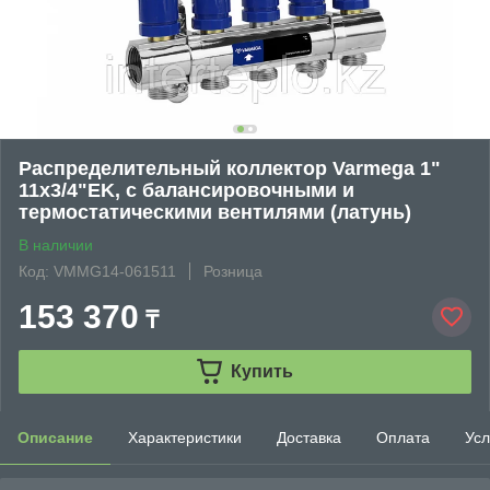
Распределительный коллектор Varmega 1"
11x3/4"EK, с балансировочными и
термостатическими вентилями (латунь)
В наличии
Код: VMMG14-061511
Розница
153 370
₸
Купить
Описание
Характеристики
Доставка
Оплата
Усл