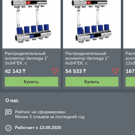
Распределительный
Распределительный
Рас
коллектор Varmega 1"
коллектор Varmega 1"
колл
3x3/4"EK, с
4x3/4"EK, с
12x3
балансировочными и
балансировочными и
бал
42 143
54 533
167
₸
₸
термостатическими
термостатическими
терм
вентилями (латунь)
вентилями (латунь)
вент
Купить
Купить
О нас
Рейтинг не сформирован
Менее 5 отзывов за последний год
Работает с 13.09.2020