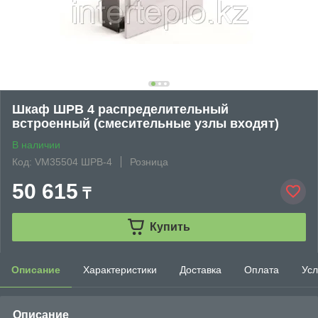
Шкаф ШРВ 4 распределительный
встроенный (смесительные узлы входят)
В наличии
Код: VM35504 ШРВ-4
Розница
50 615
₸
Купить
Описание
Характеристики
Доставка
Оплата
Усл
Описание