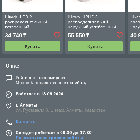
Шкаф ШРВ 2
Шкаф ШРНГ-5
Шка
распределительный
распределительный
рас
встроенный
наружный углубленный
нар
(смесительные узлы
(смесительные узлы
(сме
34 740
55 550
40 
₸
₸
входят)
входят)
вход
Купить
Купить
О нас
Рейтинг не сформирован
Менее 5 отзывов за последний год
Работает с 13.09.2020
г. Алматы
Ул. Руставели 3, 1 этаж, Алматы, Казахстан
Контакты
Сегодня работает с 08:30 до 17:30
Показать весь график работы