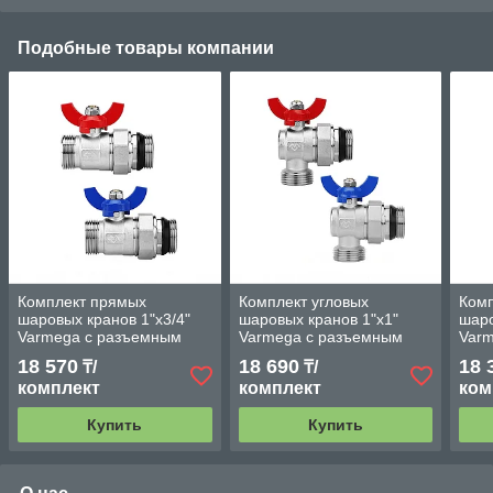
Подобные товары компании
Комплект прямых
Комплект угловых
Комп
шаровых кранов 1"х3/4"
шаровых кранов 1"х1"
шаро
Varmega с разъемным
Varmega с разъемным
Var
соединением для
соединением для
сое
18 570
18 690
18 
₸/
₸/
коллекторных групп
коллекторных групп
колл
комплект
комплект
ком
Купить
Купить