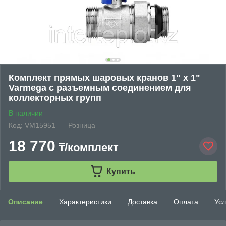
Комплект прямых шаровых кранов 1" х 1"
Varmega с разъемным соединением для
коллекторных групп
В наличии
Код: VM15951
Розница
18 770
₸/комплект
Купить
Описание
Характеристики
Доставка
Оплата
Усл