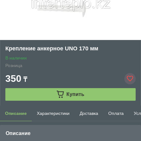
Крепление анкерное UNO 170 мм
В наличии
Розница
350
₸
Купить
Описание
Характеристики
Доставка
Оплата
Усл
Описание