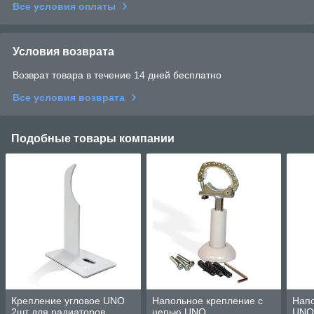
Все условия оплаты
Условия возврата
Возврат товара в течение 14 дней бесплатно
Все условия возврата
Подобные товары компании
Крепление угловое UNO
Напольное крепление с
Нап
2шт для радиаторов
цепью UNO
UNO