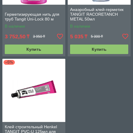
Анаэробный клей-герметик
Герметизирующая нить для
TANGIT RACORETANCH
труб Tangit Uni-Lock 80 м
METAL 50мл
В наличии
В наличии
3 752,50
5 035
₸
₸
3 950 ₸
5 300 ₸
Купить
Купить
–5%
Клей строительный Henkel
TANGIT PVC-U 125мл для