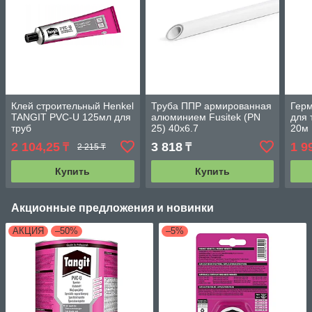
Клей строительный Henkel
Труба ППР армированная
Гер
TANGIT PVC-U 125мл для
алюминием Fusitek (PN
для 
труб
25) 40х6.7
20м
2 104,25
3 818
1 9
₸
₸
2 215 ₸
Купить
Купить
Акционные предложения и новинки
АКЦИЯ
–50%
–5%