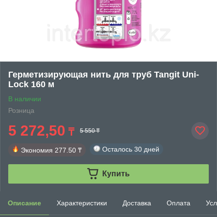
Герметизирующая нить для труб Tangit Uni-
Lock 160 м
В наличии
Розница
5 272,50
₸
5 550 ₸
Осталось
30 дней
Экономия
277.50 ₸
Купить
Описание
Характеристики
Доставка
Оплата
Усл