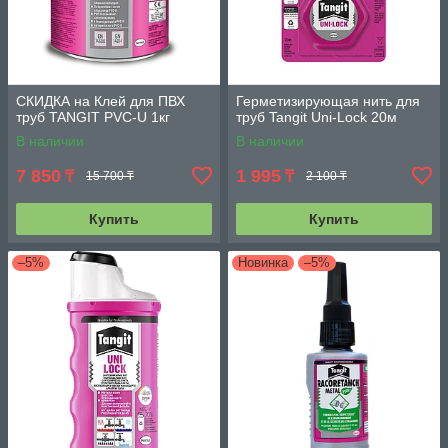
СКИДКА на Клей для ПВХ
Герметизирующая нить для
труб TANGIT PVC-U 1кг
труб Tangit Uni-Lock 20м
В наличии
В наличии
7 850
1 995
₸
₸
15 700 ₸
2 100 ₸
Купить
Купить
–5%
Новинка
–5%