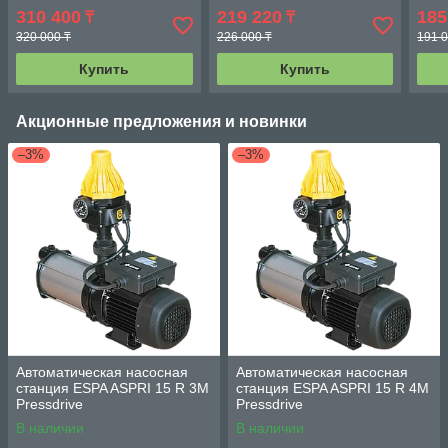
310 400
219 220
185
₸
₸
320 000 ₸
226 000 ₸
191 0
Купить
Купить
Акционные предложения и новинки
–3%
–3%
Автоматическая насосная
Автоматическая насосная
станция ESPA ASPRI 15 R 3M
станция ESPA ASPRI 15 R 4M
Pressdrive
Pressdrive
В наличии
В наличии