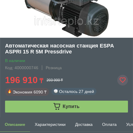
Автоматическая насосная станция ESPA
ASPRI 15 R 5M Pressdrive
В наличии
Код: 4000000746
Розница
196 910
₸
203 000 ₸
Осталось
27 дней
Экономия
6090 ₸
Купить
Описание
Характеристики
Доставка
Оплата
Усл