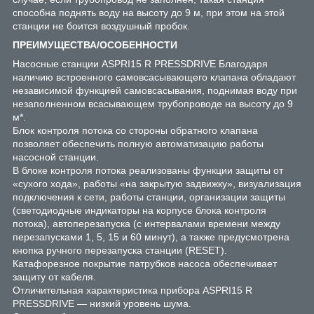
способна поднять воду на высоту до 9 м, при этом на этой
станции не боится воздушный пробок.
ПРЕИМУЩЕСТВА/ОСОБЕННОСТИ
Насосные станции ASPRI15 R PRESSDRIVE Благодаря
наличию встроенного самовсасывающего клапана обладают
независимой функцией самовсасывания, поднимая воду при
незаполненном всасывающем трубопроводе на высоту до 9
м*.
Блок контроля потока со стороны обратного клапана
позволяет обеспечить полную автоматизацию работы
насосной станции.
В блоке контроля потока реализованы функции защиты от
«сухого хода», работы «на закрытую задвижку», визуализация
подключения к сети, работы станции, организации защиты
(светодиодные индикаторы на корпусе блока контроля
потока), автоперезапуска (с интервалами времени между
перезапусками 1, 5, 15 и 60 минут), а также предусмотрена
кнопка ручного перезапуска станции (RESET).
Катафорезное покрытие патрубков насоса обеспечивает
защиту от кабеля.
Отличительная характеристика прибора ASPRI15 R
PRESSDRIVE — низкий уровень шума.