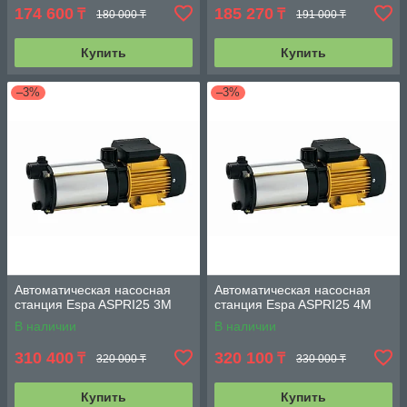
174 600
185 270
₸
₸
180 000 ₸
191 000 ₸
Купить
Купить
–3%
–3%
Автоматическая насосная
Автоматическая насосная
станция Espa ASPRI25 3M
станция Espa ASPRI25 4M
В наличии
В наличии
310 400
320 100
₸
₸
320 000 ₸
330 000 ₸
Купить
Купить