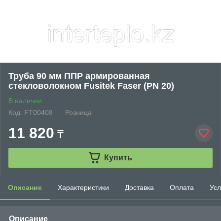
Труба 90 мм ППР армированная
стекловолокном Fusitek Faser (PN 20)
В наличии
Код: FT00408
Розница
11 820
₸
Купить
Описание
Характеристики
Доставка
Оплата
Усл
Описание