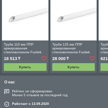
Труба 110 мм ППР
Труба 125 мм ППР
Тру
армированная
армированная
арм
стекловолокном Fusitek
стекловолокном Fusitek
стек
Faser (PN 20)
Faser (PN 20)
Fase
18 513
28 000
621
₸
₸
Купить
Купить
О нас
Рейтинг не сформирован
Менее 5 отзывов за последний год
Работает с 13.09.2020