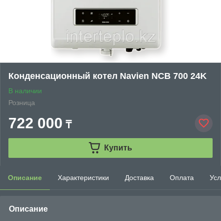
Конденсационный котел Navien NCB 700 24K
В наличии
Розница
722 000
₸
Купить
Описание
Характеристики
Доставка
Оплата
Усл
Описание