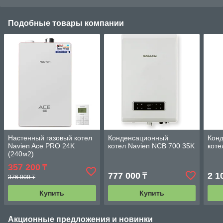
Подобные товары компании
Настенный газовый котел
Конденсационный
Кон
Navien Ace PRO 24K
котел Navien NCB 700 35K
коте
(240м2)
357 200
₸
777 000
2 1
₸
376 000 ₸
Купить
Купить
Акционные предложения и новинки