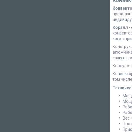
Конвек
Конвекто
предназн
индивиду
Коралл
-
конвектор
когда при
Конструкц
алюминиев
кожуха, р
Корпус к
Конвекто
том числ
Техничес
Мощн
Мощн
Рабо
Рабо
Вес, 
Цвет
Прис