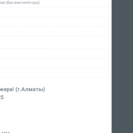
ая (без вентилятора)
джера!
(г.Алматы)
25