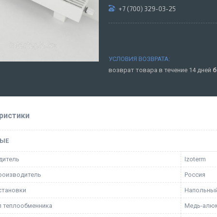
+7 (700) 329-03-25
возврат товара в течение 14 дней
б
ристики
ЫЕ
дитель
Izoterm
роизводитель
Россия
становки
Напольны
 теплообменника
Медь-алю