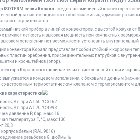
тор напольный ISOTERM серии Коралл НКДН 250
р ISOTERM серии Коралл
- медно-алюминиевый конвектор отоплен
аченный для систем водяного отопления жилых, административных
ального строительства.
 самый низкий прибор в линейке конвекторов, с высотой кожуха от
 отличают легкость и высокая мощность при компактных размерах
 высоком остеклении нет возможности установить внутрипольный 
ия конвектора Коралл представляет собой стойкий к коррозии те
ых пластин оребрения, присоединительных патрубков с внутренне
ешетки и кронштейнов (опор).
онвектора Коралл изготавливается из оцинкованной стали и окра
р выпускается в концевом исполнении, с боковым и донным (нижн
е со встроенным термостатическим клапаном с термоэлементом дл
кие характеристики
ость, Вт, при ΔT 50 °С:3162
ость, Вт, при ΔT 70 °С:4993
чее давление P, бар, макс:16
чая температура T, °C, макс:130
кг:20,3
 корпуса:белый (RAL 9016)
оединение резьбовое G, дюймы:½