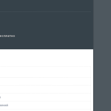
есплатно
й
миний