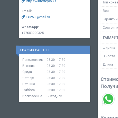
https://interteplo.kz
Тип конв
Вес
0625-1@mail.ru
Гарантий
Состоян
+77003290325
ГАБАРИ
Ширина
ГРАФИК РАБОТЫ
Высота
Понедельник
08:30
17:30
Длина
Вторник
08:30
17:30
Среда
08:30
17:30
Четверг
08:30
17:30
Стоимо
Пятница
08:30
17:30
Получи
Суббота
08:30
17:30
Воскресенье
Выходной