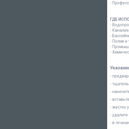
-
Професс
ГДЕ ИСП
-
Водопро
-
Канализ
-
Бассейн
-
Полив и
-
Промышл
-
Химичес
Указани
- предвар
- тщатель
- нанесит
- вставьт
- жестко 
- удалите
- в течен