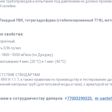
ние трубопроводов и испытание под давлением не должно произво
 склейки.
 Твердый ПВХ, тетрагидрофуран (стабилизированный ТГФ), мет
е свойства:
озрачный;
ь 0,96 гр/мл;
ь 1800—3500 мПаск (по Дреджу);
ватывания 4 мин. (20 °C) и 1 мин. (40 °C).
ВЕТСТВИЕ СТАНДАРТАМ:
, KRV R 1.1.7, а также правилам по производству и тестированию 
нений напорных труб (для питьевой воды и газа), с арматурой из т
аем к сотрудничеству дилеров
+
77003290325
,
m-santeh