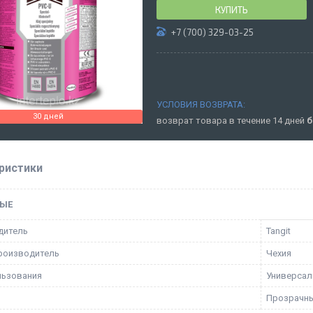
КУПИТЬ
+7 (700) 329-03-25
30 дней
возврат товара в течение 14 дней
б
ристики
ЫЕ
дитель
Tangit
роизводитель
Чехия
льзования
Универса
Прозрачн