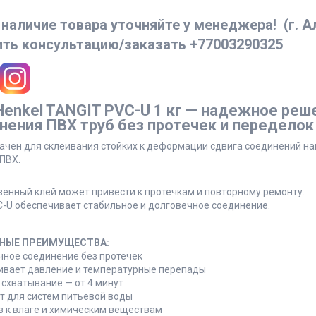
 наличие товара уточняйте у менеджера!
(г. 
ить консультацию/заказать
+77003290325
Henkel TANGIT PVC-U 1 кг — надежное реш
нения ПВХ труб без протечек и переделок
чен для склеивания стойких к деформации сдвига соединений напо
ПВХ.
енный клей может привести к протечкам и повторному ремонту.
C-U обеспечивает стабильное и долговечное соединение.
НЫЕ ПРЕИМУЩЕСТВА:
чное соединение без протечек
вает давление и температурные перепады
 схватывание — от 4 минут
т для систем питьевой воды
в к влаге и химическим веществам