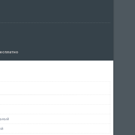
есплатно
льный
ый