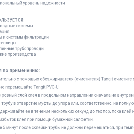
иональный уровень надежности
ОЛЬЗУЕТСЯ:
водные системы
ация
ы и системы фильтрации
 теплицы
енные трубопроводы
кие производства
я по применению:
ительно с помощью обезжиривателя (очистителя) Tangit очистите 
но перемешайте Tangit PVC-U;
е ровный слой клея в продольном направлении сначала на внутрен
е трубу в отверстие муфты до упора или, соответственно, на полну
удерживайте ее в течение нескольких секунд до тех пор, пока клей 
 избыток клея при помощи бумажной салфетки;
ие 5 минут после склейки трубы не должны перемещаться, при темп