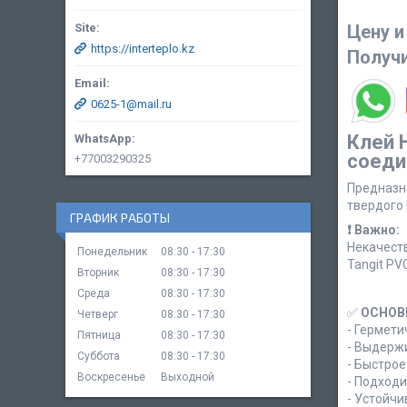
Цену и
https://interteplo.kz
Получ
0625-1@mail.ru
Клей 
соеди
+77003290325
Предназна
твердого 
ГРАФИК РАБОТЫ
❗ Важно:
Некачеств
Понедельник
08:30
17:30
Tangit PV
Вторник
08:30
17:30
Среда
08:30
17:30
✅
ОСНОВ
Четверг
08:30
17:30
-
Гермети
Пятница
08:30
17:30
-
Выдержи
Суббота
08:30
17:30
-
Быстрое
Воскресенье
Выходной
-
Подходи
-
Устойчи