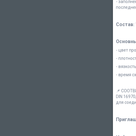
- заполне
последней
Состав
:
Основны
- цвет пр
- плотност
- вязкост
- время сх
📌 СООТ
DIN 16970
для соеди
Приглаш