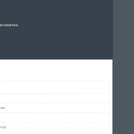
есплатно
рея
ное