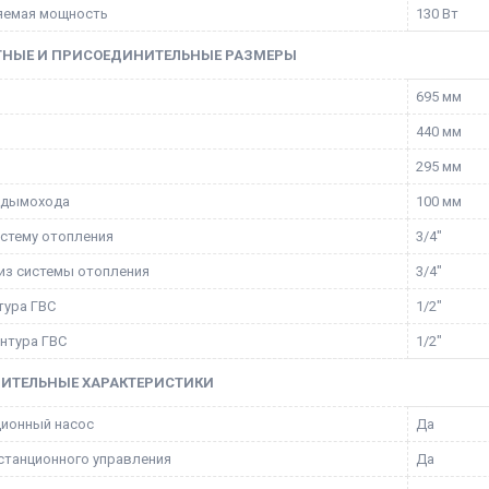
яемая мощность
130 Вт
ТНЫЕ И ПРИСОЕДИНИТЕЛЬНЫЕ РАЗМЕРЫ
695 мм
440 мм
295 мм
 дымохода
100 мм
истему отопления
3/4"
из системы отопления
3/4"
тура ГВС
1/2"
нтура ГВС
1/2"
ИТЕЛЬНЫЕ ХАРАКТЕРИСТИКИ
ионный насос
Да
станционного управления
Да