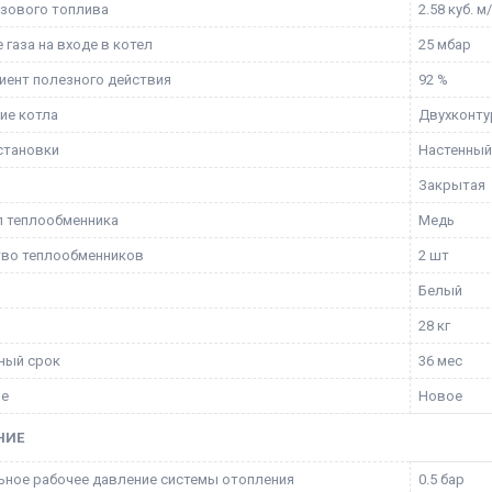
азового топлива
2.58 куб. м
 газа на входе в котел
25 мбар
ент полезного действия
92 %
ие котла
Двухконт
становки
Настенный
и
Закрытая
 теплообменника
Медь
тво теплообменников
2 шт
Белый
28 кг
ный срок
36 мес
ие
Новое
НИЕ
ное рабочее давление системы отопления
0.5 бар