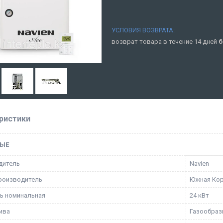
возврат товара в течение 14 дней
б
ристики
ЫЕ
дитель
Navien
роизводитель
Южная Ко
ь номинальная
24 кВт
ива
Газообраз