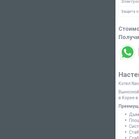
Электрон
Защита о
Стоимо
Получи
Насте
Котел Nav
Выносной 
в Корее в
Преимущ
Дымо
Площ
Сист
Стаб
Стаб