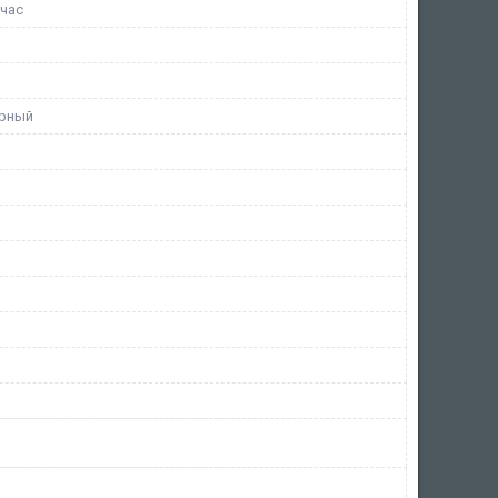
/час
урный