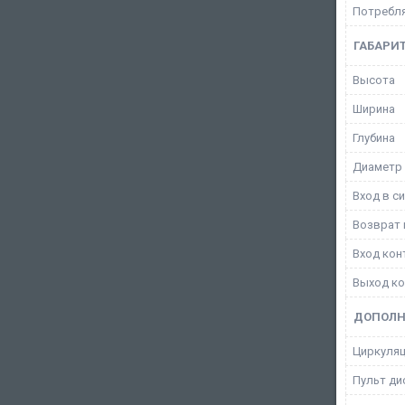
Потребл
ГАБАРИ
Высота
Ширина
Глубина
Диаметр
Вход в с
Возврат 
Вход кон
Выход ко
ДОПОЛН
Циркуляц
Пульт ди