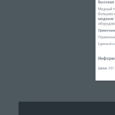
Высокая 
Медный т
большее к
медным 
оборудов
Примечан
Первичный
Единный ко
Информа
Цена:
351 