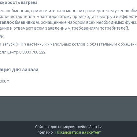
скорость нагрева
еплообменник, при значительно меньших размерах чем у теплообм
оличество тепла. Благодаря этому происходит быстрый и эффекти
теплообменником
, оснащенные набором всех необходимых функц
ание и отвечают всем заявленным требованиям потребителей.
ие
:
 запуск (ПНР) настенных и напольных котлов с обязательным обращени
лл центр 8 8000 700 222
ция для заказа
000 ₸
Сайт создан на маркетплейсе
Satu.kz
Interteplo |
Пожаловаться на контент