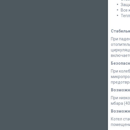
Защи
Все 
Тепл
Стабильн
При паде
отопитель
циркуляц
включаетс
Безопасн
При колеб
микропроц
предотвр
Возможно
При низко
мбара (40
Возможн
Котел ста
помещени