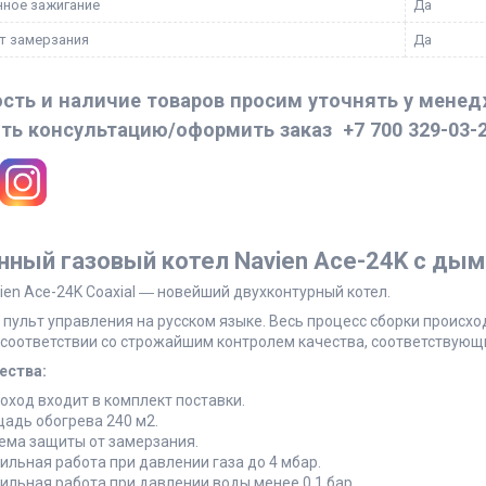
ное зажигание
Да
т замерзания
Да
сть и наличие товаров просим уточнять у мене
ть консультацию/оформить заказ
+7 700 329-03-
нный газовый котел Navien Ace-24K с дым
ien Ace-24K Coaxial ― новейший двухконтурный котел.
пульт управления на русском языке. Весь процесс сборки происх
 соответствии со строжайшим контролем качества, соответствующи
ества:
ход входит в комплект поставки.
адь обогрева 240 м2.
ема защиты от замерзания.
ильная работа при давлении газа до 4 мбар.
ильная работа при давлении воды менее 0,1 бар.