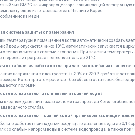
тный чип SMPC на микропроцессоре, защищающий электронную пла
комплектующие изготавливаются в Японии и Корее.
ообменник из меди.
ая система защиты от замерзания
нии температуры в помещении в котле автоматически срабатывает
ной воды опускается ниже 10°С, автоматически запускается цирк
ию теплоносителя в системе отопления. При падении температуры
я горелка и прогревает теплоноситель до 21°С.
ая и стабильная работа котла при частых колебаниях напряжен
аниях напряжения в электросети +/-30% от 230 В срабатывает за
ессоре. Котел при этом работает без сбоев и остановок, благодар
ащаются поломки.
сть пользоваться отоплением и горячей водой
м входном давлении газа в системе газопровода Котел стабильно 
 мм водяного столба).
ость пользоваться
горячей водой при низком входящем давле
бильно работает при падении входящего давления воды до 0,1 ба
ях со слабым напором воды в системе водопровода, а также при 