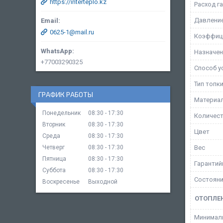
https://interteplo.kz
Расход г
Давление
0625-1@mail.ru
Коэффици
Назначен
+77003290325
Способ у
Тип топк
ГРАФИК РАБОТЫ
Материал
Понедельник
08:30
17:30
Количес
Вторник
08:30
17:30
Цвет
Среда
08:30
17:30
Вес
Четверг
08:30
17:30
Пятница
08:30
17:30
Гарантий
Суббота
08:30
17:30
Состоян
Воскресенье
Выходной
ОТОПЛЕ
Минималь