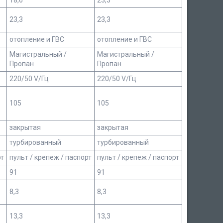
18,6
23,3
23,3
23,3
отопление и ГВС
отопление и ГВС
Магистральный /
Магистральный /
Пропан
Пропан
220/50 V/Гц
220/50 V/Гц
105
105
закрытая
закрытая
турбированный
турбированный
рт
пульт / крепеж / паспорт
пульт / крепеж / паспорт
91
91
8,3
8,3
13,3
13,3