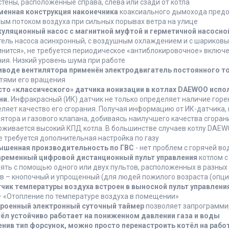
стены, расположенные справа, слева или сзади от котла
енная конструкция наконечника
коаксиального дымохода предо
ым потоком воздуха при сильных порывах ветра на улице
куляционный
насос с магнитной муфтой и герметичной насосно
ель насоса асинхронный, с воздушным охлаждением и с шариковы
инится», не требуется периодическое «антиблокировочное» включе
ия. Низкий уровень шума при работе
иводе вентилятора применён электродвигатель постоянного т
тями его вращения
то «классического» датчика ионизации в котлах DAEWOO испо
ни.
Инфракрасный (ИК) датчик не только определяет наличие горени
ляет качество его сгорания. Получая информацию от ИК-датчика,
ятора и газового клапана, добиваясь наилучшего качества сгоран
живается высокий КПД котла. В большинстве случаев котлу DAE
не требуется дополнительная настройка по газу
ышенная производительность по ГВС
- нет проблем с горячей в
ременный цифровой дистанционный пульт управления
котлом с
ять с помощью одного или двух пультов, расположенных в разны
в – кнопочный и упрощенный (для людей пожилого возраста (опци
чик температуры воздуха встроен в выносной пульт управлени
– «Отопление по температуре воздуха в помещении»
роенный электронный суточный таймер
позволяет запрограммир
ёл устойчиво работает на пониженном давлении газа и воды
нив тип форсунок, можно просто перенастроить котёл на рабо