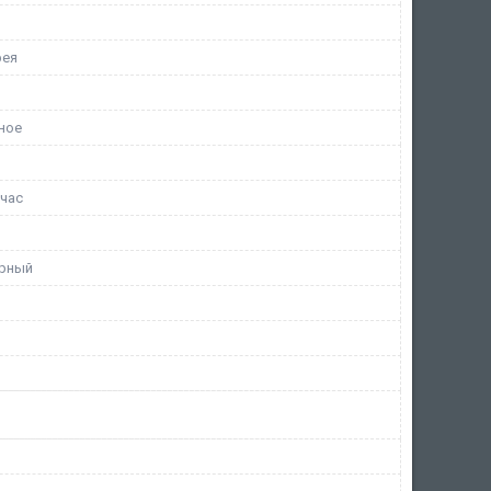
рея
ное
/час
урный