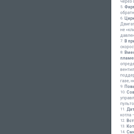
через 
Фирм
обратн
Цир
Двигат
не «кл
давлен
В пр
скорос
Вмес
пламе
опреде
вентил
поддер
газе, 
Пов
Сов
управл
пульто
Дат
котла 
Вст
Кот
Сме