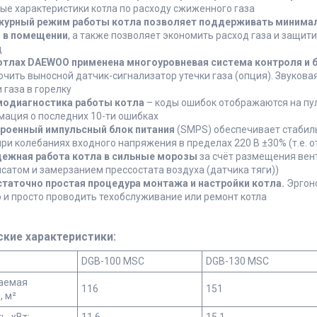
ые характеристики котла по расходу сжиженного газа
урный режим работы котла позволяет поддерживать минимал
 в помещении
, а также позволяет экономить расход газа и защит
д
отлах DAEWOO применена многоуровневая система контроля и 
чить выносной датчик-сигнализатор утечки газа (опция). Звуковая
 газа в горелку
одиагностика работы котла
– коды ошибок отображаются на пул
ация о последних 10-ти ошибках
роенный импульсный блок питания
(SMPS) обеспечивает стабил
при колебаниях входного напряжения в пределах 220 В ±30% (т.е. от
ежная работа котла в сильные морозы
за счёт размещения вент
сатом и замерзанием прессостата воздуха (датчика тяги))
таточно простая процедура монтажа и настройки котла.
Эргоно
 и просто проводить техобслуживание или ремонт котла
ские характеристики:
DGB-100 MSC
DGB-130 MSC
аемая
116
151
, м²