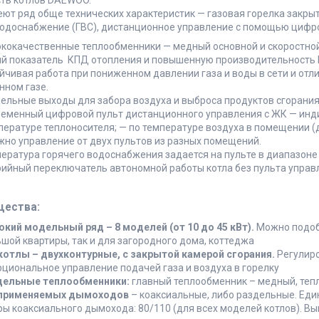
ть котлов DAEWOO.
ют ряд обще технических характеристик — газовая горелка закры
водоснабжение (ГВС), дистанционное управление с помощью цифро
кокачественные теплообменники — медный основной и скоростно
й показатель КПД отопления и повышенную производительность Г
йчивая работа при пониженном давлении газа и воды в сети и отли
ном газе.
ельные выходы для забора воздуха и выброса продуктов сгорания
еменный цифровой пульт дистанционного управления с ЖК — инди
пературе теплоносителя; — по температуре воздуха в помещении (д
но управление от двух пультов из разных помещений.
ература горячего водоснабжения задается на пульте в диапазоне 
ийный переключатель автономной работы котла без пульта управле
ества:
кий модельный ряд – 8 моделей (от 10 до 45 кВт).
Можно подобр
шой квартиры, так и для загородного дома, коттеджа
котлы – двухконтурные, с закрытой камерой сгорания.
Регулиро
циональное управление подачей газа и воздуха в горелку
дельные теплообменники:
главный теплообменник – медный, теп
 применяемых дымоходов
– коаксиальные, либо раздельные. Еди
ы коаксиального дымохода: 80/110 (для всех моделей котлов). В