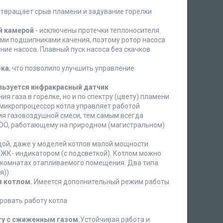
твращает срыв пламени и задувание горелки
й камерой
- исключены протечки теплоносителя.
ми подшипниками качения, поэтому ротор насоса
ние насоса. Плавный пуск насоса без скачков
ока
, что позволило улучшить управление
льзуется инфракрасный датчик
я газа в горелке, но и по спектру (цвету) пламени
 микропроцессор котла управляет работой
ия газовоздушной смеси, тем самым всегда
WOO, работающему на природном (магистральном)
одой, даже у моделей котлов малой мощности
 ЖК- индикатором (с подсветкой). Котлом можно
х комнатах отапливаемого помещения. Два типа
я))
я
котлом.
Имеется дополнительный режим работы
овать работу котла
ту с сжиженным газом.
Устойчивая работа и