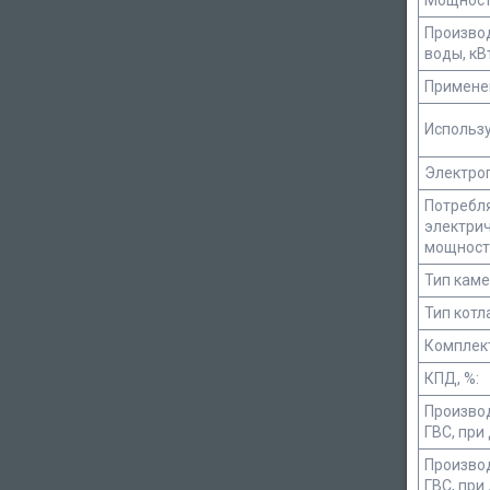
Мощность
Произво
воды, кВ
Примене
Использу
Электро
Потребл
электри
мощность
Тип каме
Тип котл
Комплек
КПД, %:
Произво
ГВС, при
Произво
ГВС, при