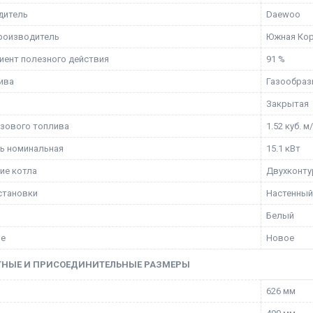
дитель
Daewoo
роизводитель
Южная Ко
ент полезного действия
91 %
ива
Газообраз
и
Закрытая
азового топлива
1.52 куб. м
ь номинальная
15.1 кВт
ие котла
Двухконт
становки
Настенный
Белый
ие
Новое
ТНЫЕ И ПРИСОЕДИНИТЕЛЬНЫЕ РАЗМЕРЫ
626 мм