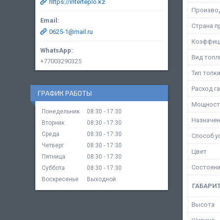
https://interteplo.kz
Произво
Страна п
0625-1@mail.ru
Коэффици
Вид топл
+77003290325
Тип топк
Расход г
ГРАФИК РАБОТЫ
Мощност
Понедельник
08:30
17:30
Назначен
Вторник
08:30
17:30
Среда
08:30
17:30
Способ у
Четверг
08:30
17:30
Цвет
Пятница
08:30
17:30
Состоян
Суббота
08:30
17:30
Воскресенье
Выходной
ГАБАРИ
Высота