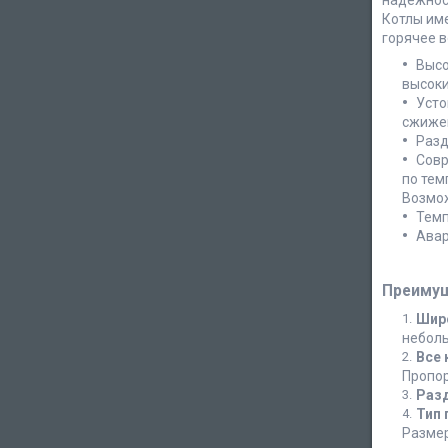
надежнос
Котлы име
горячее 
Высо
высоки
Усто
сжижен
Разд
Совр
по тем
Возмож
Темп
Авар
Преимущ
Широ
неболь
Все 
Пропор
Раз
Тип
Размер