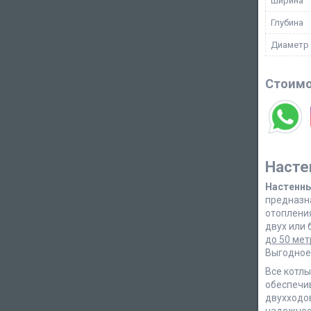
Ширина
Глубина
Диаметр
Стоимо
Насте
Настенн
предназн
отопления
двух или 
до 50 мет
Выгодное
Все котлы
обеспечи
двухходо