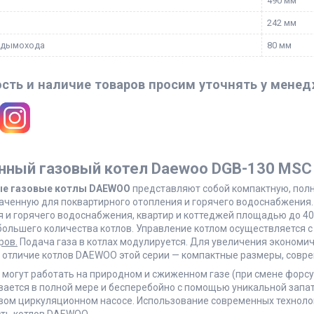
490 мм
242 мм
 дымохода
80 мм
сть и наличие товаров просим уточнять у мене
нный газовый котел Daewoo DGB-130 MSC
ые газовые котлы DAEWOO
представляют собой компактную, пол
аченную для поквартирного отопления и горячего водоснабжения
 и горячего водоснабжения, квартир и коттеджей площадью до 400
большего количества котлов. Управление котлом осуществляется 
ров.
Подача газа в котлах модулируется. Для увеличения экономи
 отличие котлов DAEWOO этой серии — компактные размеры, совре
 могут работать на природном и сжиженном газе (при смене форс
вается в полной мере и бесперебойно с помощью уникальной запа
вом циркуляционном насосе. Использование современных техноло