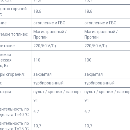
, кВт:
11,6
15,1
дство горячей
18,6
18,6
т:
ние:
отопление и ГВС
отопление и ГВС
Магистральный /
Магистральный /
емое топливо:
Пропан
Пропан
питание:
220/50 V/Гц
220/50 V/Гц
яемая
ческая
110
100
, Вт:
ры сгорания:
закрытая
закрытая
а:
турбированный
турбированный
тация:
пульт / крепеж / паспорт
пульт / крепеж / паспо
91
91
дительность по
6,7
6,7
 дельта Т=40 °С:
дительность по
10,7
10,7
 дельта Т=25 °С: