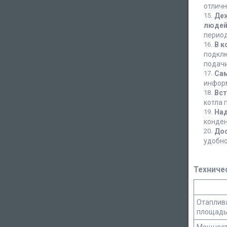
отличн
Деж
людей
перио
В к
подклю
подачи
Сам
информ
Вст
котла 
Над
конден
Дос
удобно
Техниче
Отаплив
площадь