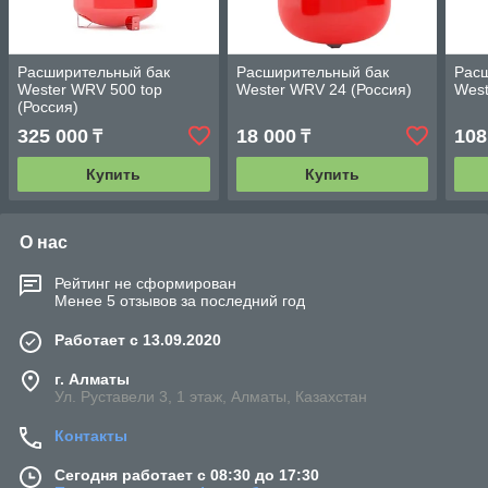
Расширительный бак
Расширительный бак
Рас
Wester WRV 500 top
Wester WRV 24 (Россия)
West
(Россия)
325 000
18 000
108
₸
₸
Купить
Купить
О нас
Рейтинг не сформирован
Менее 5 отзывов за последний год
Работает с 13.09.2020
г. Алматы
Ул. Руставели 3, 1 этаж, Алматы, Казахстан
Контакты
Сегодня работает с 08:30 до 17:30