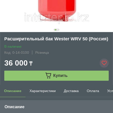
Расширительный бак Wester WRV 50 (Россия)
В наличии
Код: 0-14-0100
Розница
36 000
₸
Купить
Описание
Характеристики
Доставка
Оплата
Усл
Описание