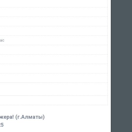
час
джера!
(г.Алматы)
25