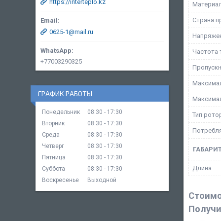
https://interteplo.kz
Материал
Страна п
0625-1@mail.ru
Напряжен
Частота 
+77003290325
Пропускн
Максима
ГРАФИК РАБОТЫ
Максимал
Понедельник
08:30
17:30
Тип рото
Вторник
08:30
17:30
Потребля
Среда
08:30
17:30
Четверг
08:30
17:30
ГАБАРИ
Пятница
08:30
17:30
Длина
Суббота
08:30
17:30
Воскресенье
Выходной
Стоимо
Получи