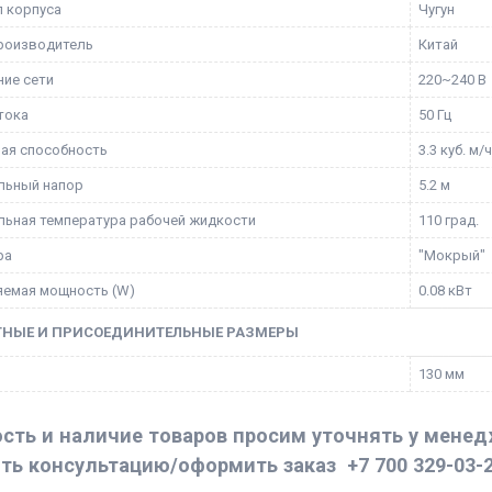
 корпуса
Чугун
роизводитель
Китай
ие сети
220~240 В
тока
50 Гц
ая способность
3.3 куб. м/
льный напор
5.2 м
ьная температура рабочей жидкости
110 град.
ра
"Мокрый"
емая мощность (W)
0.08 кВт
ТНЫЕ И ПРИСОЕДИНИТЕЛЬНЫЕ РАЗМЕРЫ
130 мм
сть и наличие товаров просим уточнять у мене
ть консультацию/оформить заказ
+7 700 329-03-