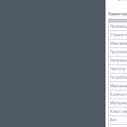
Характер
Произво
Страна 
Максима
Пропуск
Напряже
Частота 
Потребл
Максима
Количест
Материа
Класс з
Вес