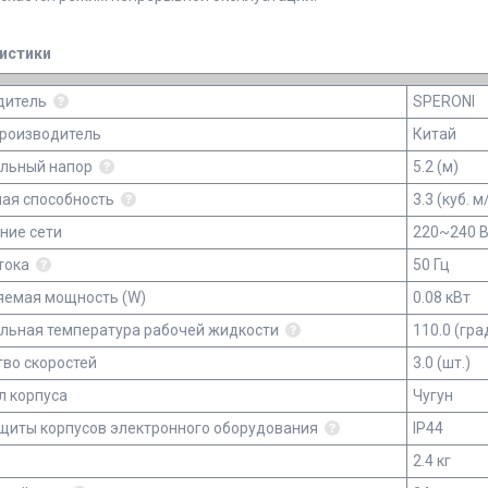
истики
дитель
SPERONI
производитель
Китай
льный напор
5.2 (м)
ная способность
3.3 (куб. м
ние сети
220~240 
тока
50 Гц
яемая мощность (W)
0.08 кВт
льная температура рабочей жидкости
110.0 (гра
во скоростей
3.0 (шт.)
л корпуса
Чугун
ащиты корпусов электронного оборудования
IP44
2.4 кг