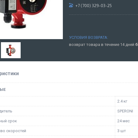
+7 (700) 329-03-25
возврат товара в течение 14 дней
б
ристики
ЫЕ
2.4 кг
дитель
SPERONI
ный срок
24 мес
во скоростей
3 шт