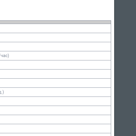
/час)
В
д.)