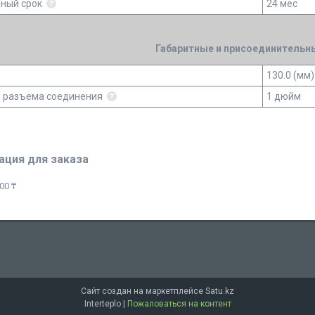
йный срок
24 мес
Габаритные и присоединительн
130.0 (мм)
 разъема соединения
1 дюйм
ция для заказа
00 ₸
Сайт создан на маркетплейсе
Satu.kz
Interteplo |
Пожаловаться на контент