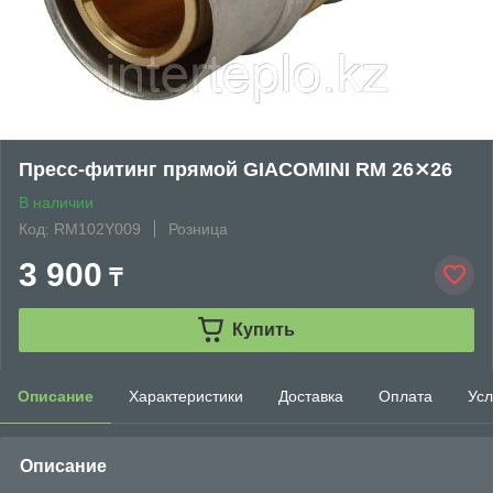
Пресс-фитинг прямой GIACOMINI RM 26⨯26
В наличии
Код: RM102Y009
Розница
3 900
₸
Купить
Описание
Характеристики
Доставка
Оплата
Усл
Описание