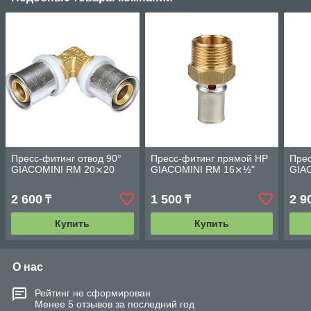
Пресс-фитинг отвод 90°
Пресс-фитинг прямой НР
Прес
GIACOMINI RM 20⨯20
GIACOMINI RM 16⨯½"
GIA
2 600
1 500
2 9
₸
₸
Купить
Купить
О нас
Рейтинг не сформирован
Менее 5 отзывов за последний год