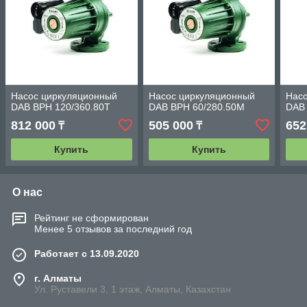
Насос циркуляционный
Насос циркуляционный
Нас
DAB BPH 120/360.80Т
DAB BPH 60/280.50M
DAB
812 000
505 000
652
₸
₸
Купить
Купить
О нас
Рейтинг не сформирован
Менее 5 отзывов за последний год
Работает с 13.09.2020
г. Алматы
Ул. Руставели 3, 1 этаж, Алматы, Казахстан