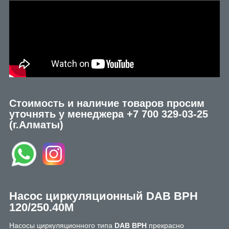
Стоимость и наличие товаров просим
уточнять у менеджера
+7 700 329-03-25
(г.Алматы)
Насос циркуляционный DAB BPH
120/250.40M
Насосы циркуляционного типа
DAB
BPH
прекрасно