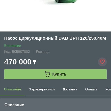
Насос циркуляционный DAB BPH 120/250.40M
В наличии
Код: 505907002
Розница
470 000
₸
Купить
Описание
Характеристики
Доставка
Оплата
Усл
Описание