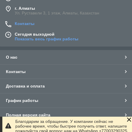
г. Алматы
Ул. Руставели 3, 1 этаж, Алматы, Казахстан
Контакты
Сегодня выходной
Показать весь график работы
О нас
Контакты
Доставка и оплата
График работы
Полная версия сайта
Благодарим за обращение. У компании сейчас не
рабочее время, чтобы быстрее получить ответ, напишите
Сайт создан на маркетплейсе
Satu.kz
пожалуйста свой вопрос нам на WhatsApp +77003290325