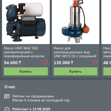
Насос UNO MAZ 550
Насос для
Нас
автоматический с
канализационных вод
авто
периферийным колесом
UNO MCS 15-1 погружной
пер
с двухканальным колесом
54 000
135 000
48 
₸
₸
Купить
Купить
О нас
Рейтинг не сформирован
Менее 5 отзывов за последний год
Работает с 13.09.2020