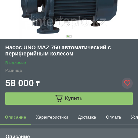
Насос UNO MAZ 750 автоматический с
периферийным колесом
В наличии
Розница
58 000
₸
Купить
Описание
Характеристики
Доставка
Оплата
Усл
Описание