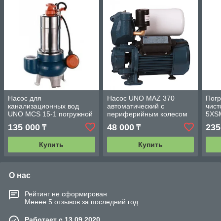
Насос для
Насос UNO MAZ 370
Погр
канализационных вод
автоматический с
чис
UNO MCS 15-1 погружной
периферийным колесом
5XS
с двухканальным колесом
мног
135 000
48 000
235
₸
₸
Купить
Купить
О нас
Рейтинг не сформирован
Менее 5 отзывов за последний год
Работает с 13.09.2020