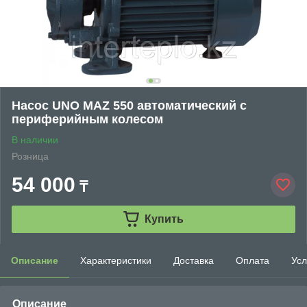
Насос UNO MAZ 550 автоматический с
периферийным колесом
В наличии
Розница
54 000
₸
Купить
Описание
Характеристики
Доставка
Оплата
Усл
Описание