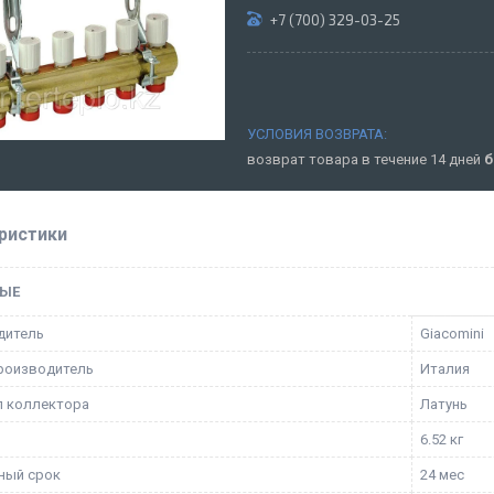
+7 (700) 329-03-25
возврат товара в течение 14 дней
б
ристики
ЫЕ
дитель
Giacomini
роизводитель
Италия
л коллектора
Латунь
6.52 кг
ный срок
24 мес