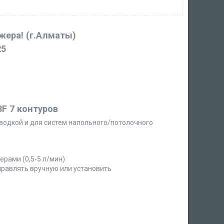
джера!
(г.Алматы)
25
F 7 контуров
зводкой и для систем напольного/потолочного
рами (0,5-5 л/мин)
правлять вручную или установить