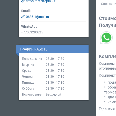
https://interteplo.kz
Состоян
0625-1@mail.ru
Стоимо
Получи
+77003290325
ГРАФИК РАБОТЫ
Компле
Понедельник
08:30
17:30
Комплект 
Вторник
08:30
17:30
отоплени
Среда
08:30
17:30
Комплект
Четверг
08:30
17:30
пода
Пятница
08:30
17:30
обра
Суббота
08:30
17:30
термоэ
Воскресенье
Выходной
два 
комп
Гарантия 