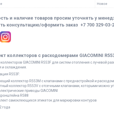
ие
Новое
сть и наличие товаров просим уточнять у мене
ть консультацию/оформить заказ
+7 700 329-03-
кт коллекторов с расходомерами GIACOMINI R553
коллекторов GIACOMINI R553F для систем отопления с лучевой ра
я и охлаждения.
ация R553F:
ющий коллектор R553M с клапанами с преднастройкой и расходоме
тный коллектор R553V с отсечными клапанами, которыми можно у
лектрические приводы GIACOMINI
кронштейна R588
лект самоклеющихся этикеток для маркировки контуров
2 года