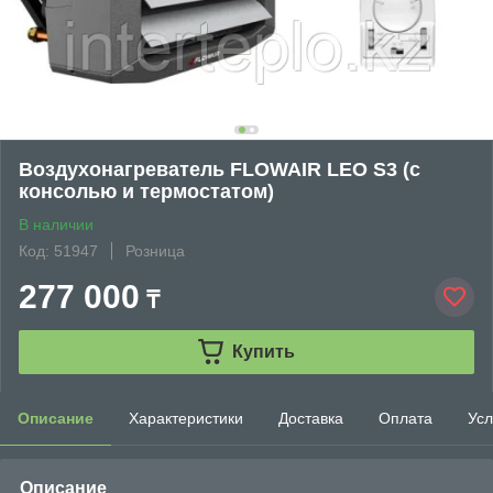
Воздухонагреватель FLOWAIR LEO S3 (с
консолью и термостатом)
В наличии
Код: 51947
Розница
277 000
₸
Купить
Описание
Характеристики
Доставка
Оплата
Усл
Описание