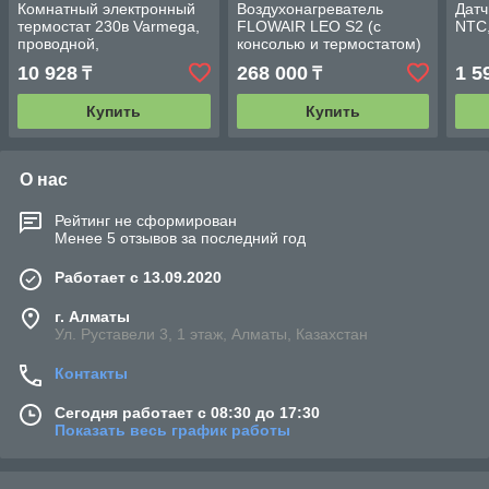
Комнатный электронный
Воздухонагреватель
Датч
термостат 230в Varmega,
FLOWAIR LEO S2 (с
NTC,
проводной,
консолью и термостатом)
программируемый,
10 928
268 000
1 5
₸
₸
черный
Купить
Купить
О нас
Рейтинг не сформирован
Менее 5 отзывов за последний год
Работает с 13.09.2020
г. Алматы
Ул. Руставели 3, 1 этаж, Алматы, Казахстан
Контакты
Сегодня работает с 08:30 до 17:30
Показать весь график работы