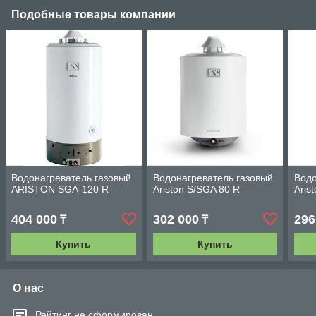
Подобные товары компании
Водонагреватель газовый
Водонагреватель газовый
Водо
ARISTON SGA-120 R
Ariston S/SGA 80 R
Aris
404 000
302 000
296
₸
₸
Купить
Купить
О нас
Рейтинг не сформирован