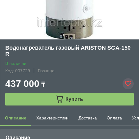
Водонагреватель газовый ARISTON SGA-150
R
В наличии
Код: 007729
Розница
437 000
₸
Купить
Описание
Характеристики
Доставка
Оплата
Усл
Описание