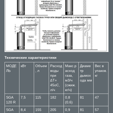
Технические характеристики
МОДЕ
кВт
Объем
Расход
Макс.р
Диаме
Вес в
ЛЬ
, л
воды
асход
тр
упаков.
при
газа,
дымох
кг
∆T=
м3/ч
ода мм
45oC,
(сжиж.
л/ч
кг/ч)
SGA
7,5
115
182
0,8
81
47
120 R
(0,6)
SGA
8,4
155
205
0,9
81
57