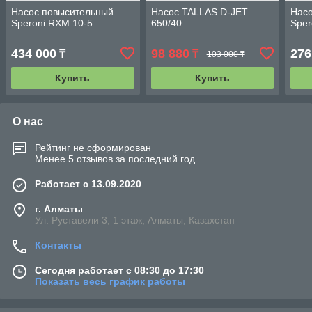
Насос повысительный
Насос TALLAS D-JET
Нас
Speroni RXM 10-5
650/40
Sper
434 000
98 880
276
₸
₸
103 000 ₸
Купить
Купить
О нас
Рейтинг не сформирован
Менее 5 отзывов за последний год
Работает с 13.09.2020
г. Алматы
Ул. Руставели 3, 1 этаж, Алматы, Казахстан
Контакты
Сегодня работает с 08:30 до 17:30
Показать весь график работы