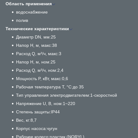
Область применения
водоснабжение
полив
Технические характеристики
Диаметр DN, мм:25
Напор H, м, макс:38
Расход Q, м³/ч, макс:3
Напор H, м, ном:25
Расход Q, м³/ч, ном:2,4
Мощность P, кВт, макс:0,6
Рабочая температура T, °C:до 35
Тип управления электродвигателем:1-скоростной
Напряжение U, В, ном:1~220
Степень защиты:IP44
Вес, кг:8,7
Корпус насоса:чугун
Рабочее колесо:пластик (NORYL)