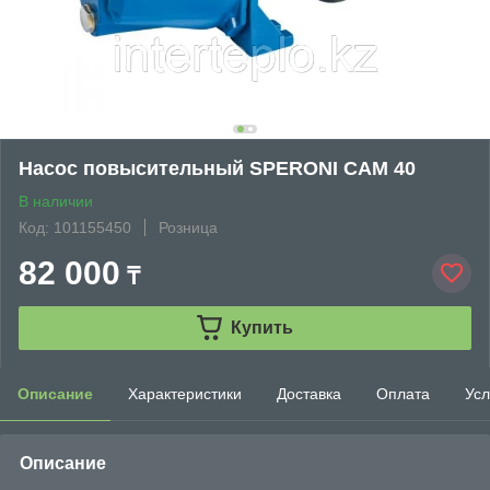
Насос повысительный SPERONI CAM 40
В наличии
Код: 101155450
Розница
82 000
₸
Купить
Описание
Характеристики
Доставка
Оплата
Усл
Описание