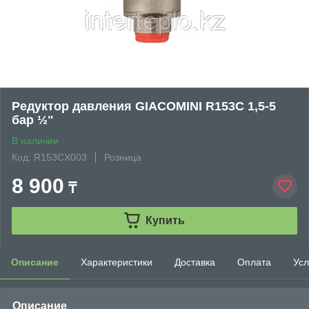
Редуктор давления GIACOMINI R153C 1,5-5
бар ½"
В наличии
Код: R153CX003
Розница
8 900
₸
Купить
Описание
Характеристики
Доставка
Оплата
Усл
Описание