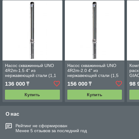
Насос скважинный UNO
Насос скважинный UNO
Комп
4R2m-1.5 4" из
4R2m-2.0 4" из
рас
нержавеющей стали (1,1
нержавеющей стали (1,5
GIA
kWt)
кВт)
конт
136 000
156 000
98 
₸
₸
Купить
Купить
О нас
Рейтинг не сформирован
Менее 5 отзывов за последний год