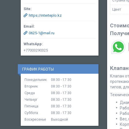
Страна п
Цвет
https://interteplo.kz
Стоимо
Получи
0625-1@mail.ru
+77003290325
Клапан
ГРАФИК РАБОТЫ
Клапан о
Понедельник
08:30
17:30
протекаю
Вторник
08:30
17:30
типов, дл
Среда
08:30
17:30
Техничес
Четверг
08:30
17:30
Диам
Пятница
08:30
17:30
Рабо
Суббота
08:30
17:30
Рабо
Вес, 
Воскресенье
Выходной
Корп