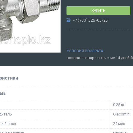
КУПИТЬ
+7 (700) 329-03-25
возврат товара в течение 14 дней
б
ристики
ЫЕ
0.28 кг
дитель
Giacomini
ный срок
24 мес