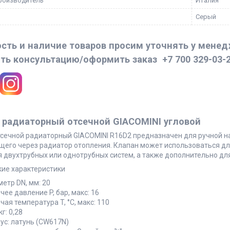
роизводитель
Италия
Серый
сть и наличие товаров просим уточнять у мене
ть консультацию/оформить заказ
+7 700 329-03-
 радиаторный отсечной GIACOMINI угловой
тсечной радиаторный GIACOMINI R16D2 предназначен для ручной н
щего через радиатор отопления. Клапан может использоваться д
я двухтрубных или однотрубных систем, а также дополнительно дл
кие характеристики
етр DN, мм: 20
чее давление P, бар, макс: 16
чая температура T, °C, макс: 110
кг: 0,28
ус: латунь (CW617N)