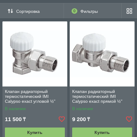
систем IMI
Сортировка
0
Фильтры
Клапан радиаторный
Клапан радиаторный
термостатический IMI
термостатический IMI
Calypso exact угловой ½"
Calypso exact прямой ½"
В наличии
В наличии
11 500
9 200
₸
₸
Купить
Купить