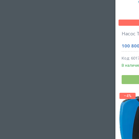
Насос 
100 800
601
В наличи
–4%