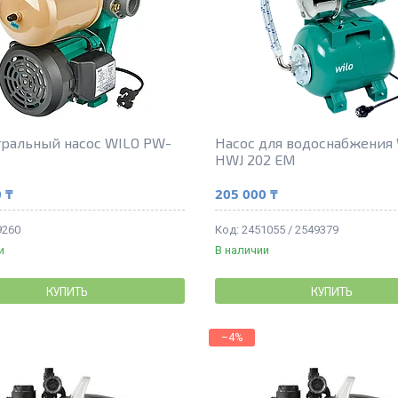
ральный насос WILO PW-
Насос для водоснабжения
HWJ 202 EM
 ₸
205 000 ₸
9260
2451055 / 2549379
и
В наличии
КУПИТЬ
КУПИТЬ
–4%