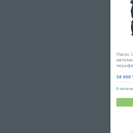
Насос 
автома
периф
58 000 
В наличи