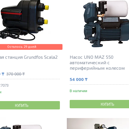
Осталось 29 дней
ая станция Grundfos Scala2
Насос UNO MAZ 550
автоматический с
периферийным колесом
 ₸
370 000 ₸
54 000 ₸
27073
В наличии
и
КУПИТЬ
КУПИТЬ