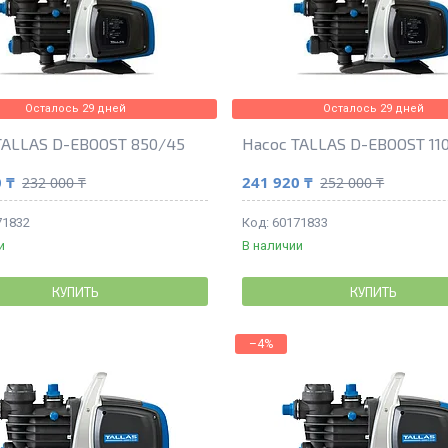
Осталось 29 дней
Осталось 29 дней
TALLAS D-EBOOST 850/45
Насос TALLAS D-EBOOST 11
 ₸
241 920 ₸
232 000 ₸
252 000 ₸
71832
60171833
и
В наличии
КУПИТЬ
КУПИТЬ
–4%