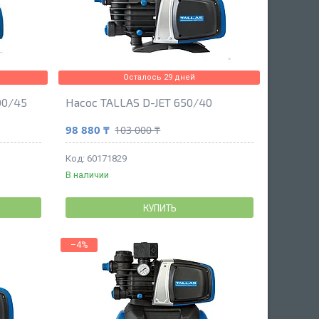
Осталось 29 дней
00/45
Насос TALLAS D-JET 650/40
98 880 ₸
103 000 ₸
60171829
В наличии
КУПИТЬ
–4%