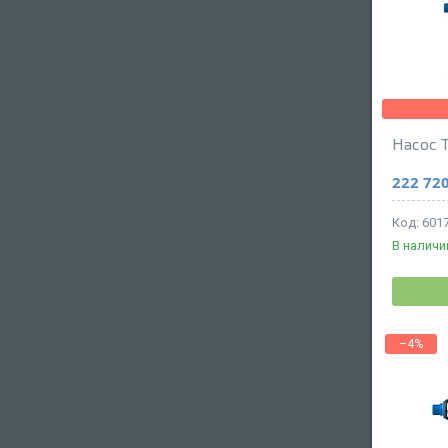
Насос 
222 720
601
В наличи
–4%