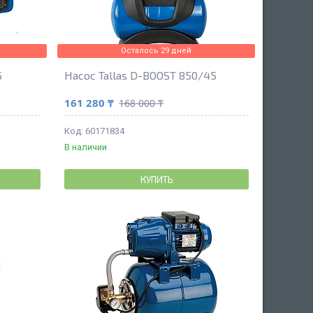
Осталось 29 дней
5
Насос Tallas D-BOOST 850/45
161 280 ₸
168 000 ₸
60171834
В наличии
КУПИТЬ