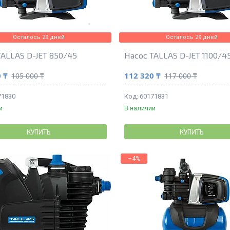
Осталось 29 дней
Осталось 29 дней
TALLAS D-JET 850/45
Насос TALLAS D-JET 1100/4
 ₸
112 320 ₸
105 000 ₸
117 000 ₸
71830
60171831
и
В наличии
КУПИТЬ
КУПИТЬ
–4%