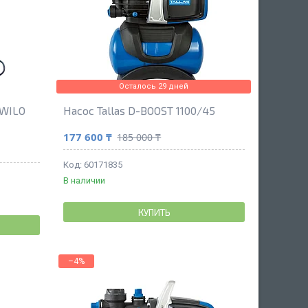
Осталось 29 дней
 WILO
Насос Tallas D-BOOST 1100/45
177 600 ₸
185 000 ₸
60171835
В наличии
КУПИТЬ
–4%