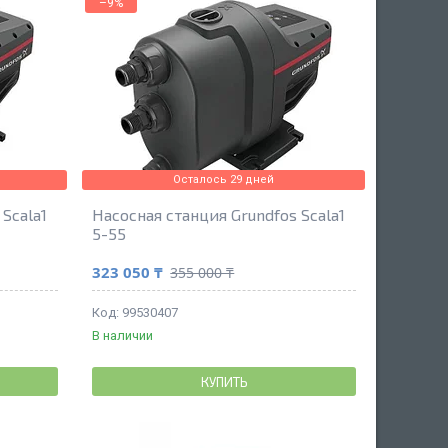
–9%
Осталось 29 дней
Scala1
Насосная станция Grundfos Scala1
5-55
323 050 ₸
355 000 ₸
99530407
В наличии
КУПИТЬ