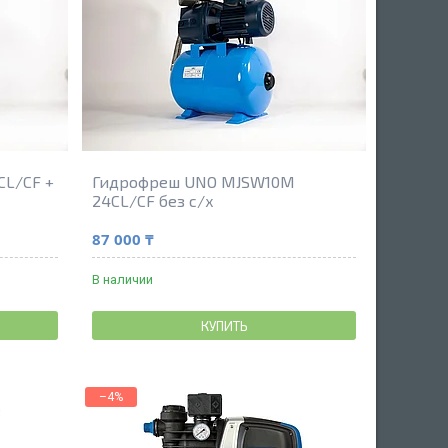
CL/CF +
Гидрофреш UNO MJSW10M
24CL/CF без с/х
87 000 ₸
В наличии
КУПИТЬ
–4%