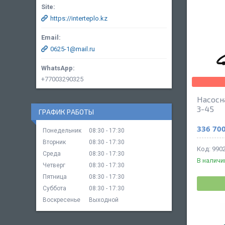
https://interteplo.kz
0625-1@mail.ru
+77003290325
Насосн
3-45
ГРАФИК РАБОТЫ
336 700
Понедельник
08:30
17:30
Вторник
08:30
17:30
990
Среда
08:30
17:30
В наличи
Четверг
08:30
17:30
Пятница
08:30
17:30
Суббота
08:30
17:30
Воскресенье
Выходной