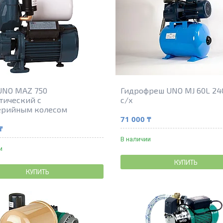
UNO MAZ 750
Гидрофреш UNO MJ 60L 24
тический с
c/х
ерийным колесом
71 000 ₸
₸
В наличии
и
КУПИТЬ
КУПИТЬ