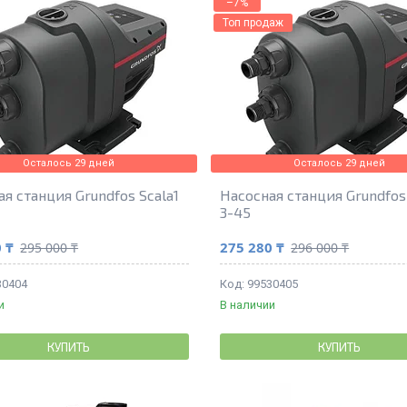
–7%
Топ продаж
Осталось 29 дней
Осталось 29 дней
я станция Grundfos Scala1
Насосная станция Grundfos 
3-45
 ₸
275 280 ₸
295 000 ₸
296 000 ₸
30404
99530405
и
В наличии
КУПИТЬ
КУПИТЬ