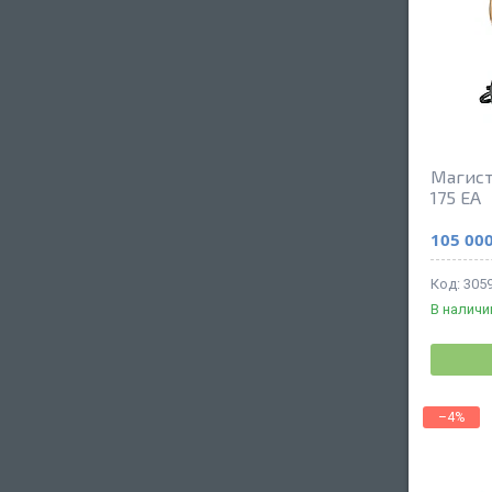
Магист
175 EA
105 000
305
В наличи
–4%