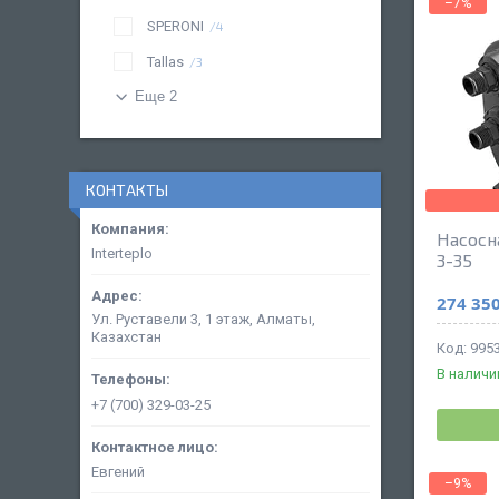
–7%
SPERONI
4
Tallas
3
Еще 2
КОНТАКТЫ
Насосна
Interteplo
3-35
274 350
Ул. Руставели 3, 1 этаж, Алматы,
Казахстан
995
В наличи
+7 (700) 329-03-25
Евгений
–9%