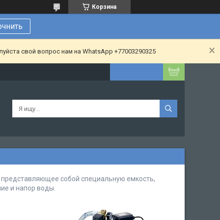
Корзина
очнить
алуйста свой вопрос нам на WhatsApp +77003290325
, представляющее собой специальную емкость,
ие и напор воды.